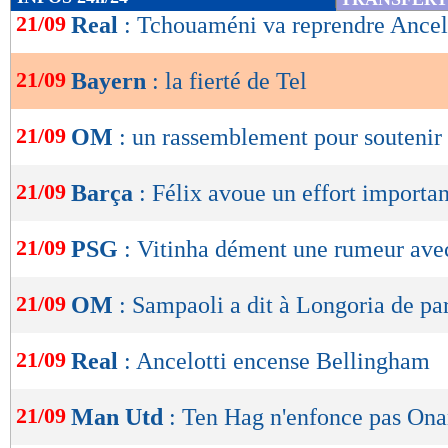
de
21/09
Real
: Tchouaméni va reprendre Ancel
lecture
21/09
Bayern
: la fierté de Tel
OK
21/09
OM
: un rassemblement pour soutenir
21/09
Barça
: Félix avoue un effort importan
21/09
PSG
: Vitinha dément une rumeur ave
21/09
OM
: Sampaoli a dit à Longoria de par
21/09
Real
: Ancelotti encense Bellingham
21/09
Man Utd
: Ten Hag n'enfonce pas On