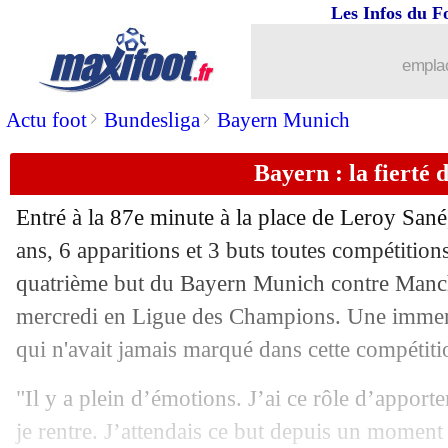
Les Infos du F
21/09
OM
: Beye concentré sur le Red Star
emplac
21/09
PSG
: Hakimi heureux avec Luis Enri
>
>
Actu foot
Bundesliga
Bayern Munich
21/09
Bayern
: Kane, l'option de Tottenham
Bayern : la fierté 
21/09
Barça
: De Jong, un deal à la Ter Steg
Entré à la 87e minute à la place de Leroy Sané
21/09
Rennes
: Matic promet du mieux
ans, 6 apparitions et 3 buts toutes compétitions 
quatrième but du Bayern Munich contre Manch
21/09
Lyon
: Benzema, Aulas n'a jamais tent
mercredi en Ligue des Champions. Une immens
qui n'avait jamais marqué dans cette compétiti
21/09
OM
: McCourt prend la parole !
"Il y a plein d’émotions. J’ai ce rôle d’apport
21/09
PSG
: E. Cissé juge l'impact d'Ugarte
je rentre. J’attendais ce but depuis un moment c