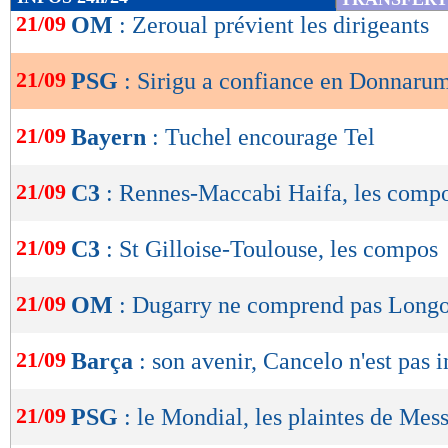
de
21/09
OM
: Zeroual prévient les dirigeants
lecture
21/09
PSG
: Sirigu a confiance en Donnar
OK
21/09
Bayern
: Tuchel encourage Tel
21/09
C3
: Rennes-Maccabi Haifa, les comp
21/09
C3
: St Gilloise-Toulouse, les compos
21/09
OM
: Dugarry ne comprend pas Longo
21/09
Barça
: son avenir, Cancelo n'est pas i
21/09
PSG
: le Mondial, les plaintes de Messi