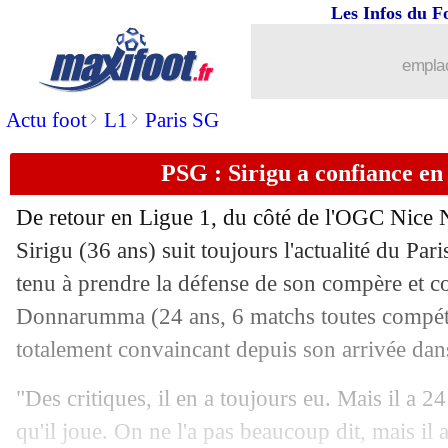
Les Infos du F
21/09
C3
: Ajax 3-3 Marseille (fini)
emplac
21/09
TFC
: la frustration de Magri
>
>
Actu foot
L1
Paris SG
21/09
ArS
: Kanté offre la victoire à Al Ittih
PSG : Sirigu a confiance 
21/09
Rennes
: un match rassurant pour Blas
De retour en Ligue 1, du côté de l'OGC Nice N
21/09
Man Utd
: Solskjaer critique certains 
Sirigu (36 ans) suit toujours l'actualité du Par
tenu à prendre la défense de son compère et c
21/09
C3
: le classement du groupe E (Toulo
Donnarumma
(24 ans, 6 matchs toutes compéti
totalement convaincant depuis son arrivée dans
21/09
C3
: RU St Gilloise 1-1 Toulouse (fini
"Des critiques, il en a toujours eu. Mais il a 24
21/09
C3
: le classement du groupe F (Renne
qu'il joue. On ne l'a pas beaucoup dit, mais il 