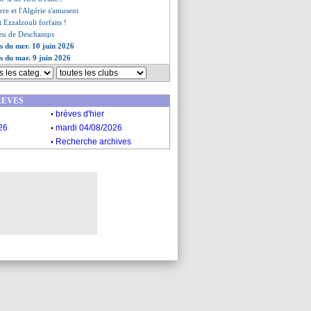
erre et l'Algérie s'amusent
 Ezzalzouli forfaits !
aveu de Deschamps
es du mer. 10 juin 2026
es du mar. 9 juin 2026
REVES
.
brèves d'hier
.
26
mardi 04/08/2026
.
Recherche archives