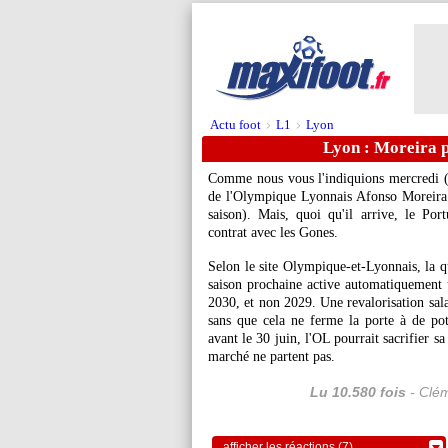
Actu foot
L1
Lyon
>
>
Lyon : Moreira p
Comme nous vous l'indiquions mercredi 
de l'Olympique Lyonnais Afonso
Moreira
saison). Mais, quoi qu'il arrive, le Po
contrat avec les Gones.
Selon le site Olympique-et-Lyonnais, la 
saison prochaine active automatiquement u
2030, et non 2029. Une revalorisation sala
sans que cela ne ferme la porte à de pote
avant le 30 juin, l'OL pourrait sacrifier sa
marché ne partent pas.
Lu 10.580 fois
- Clém
afficher les réactions (7)