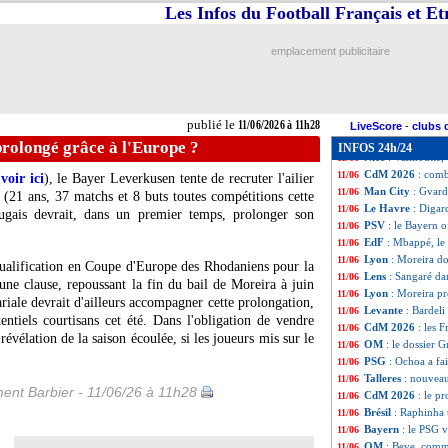
Le Havre
: Rouss
11/06
Les Infos du Football Français et E
Côme
: Butez a p
11/06
Allemagne
: les 
11/06
emplacement publicitaire
Newcastle
: Muño
11/06
UEFA
: Artan va 
11/06
Brest
: Roy prêt à
11/06
Juve
: Comolli, c'
11/06
publié le
11/06/2026 à 11h28
EdF
: Zidane, la 
11/06
LiveScore
-
clubs 
Real
: Mourinho i
11/06
rolongé grâce à l'Europe ?
INFOS 24h/24
Nice
: Vanhoutte,
11/06
CdM 2026
: comb
11/06
(
voir ici
), le Bayer Leverkusen tente de recruter l'ailier
Man City
: Gvard
11/06
(21 ans, 37 matchs et 8 buts toutes compétitions cette
Le Havre
: Digar
11/06
rtugais devrait, dans un premier temps, prolonger son
PSV
: le Bayern 
11/06
EdF
: Mbappé, le
11/06
Lyon
: Moreira d
11/06
qualification en Coupe d'Europe des Rhodaniens pour la
Lens
: Sangaré da
11/06
ne clause, repoussant la fin du bail de Moreira à juin
Lyon
: Moreira pr
11/06
riale devrait d'ailleurs accompagner cette prolongation,
Levante
: Bardeli
11/06
ntiels courtisans cet été. Dans l'obligation de vendre
CdM 2026
: les 
11/06
 révélation de la saison écoulée, si les joueurs mis sur le
OM
: le dossier 
11/06
PSG
: Ochoa a fai
11/06
Talleres
: nouvea
11/06
ent Barbier - 11/06/26 à 11h28
CdM 2026
: le p
11/06
Brésil
: Raphinha 
11/06
Bayern
: le PSG v
11/06
OM
: Beye, comme 
11/06