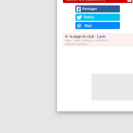
Partager
Twitter
Mail
la page du club :
Lyon
bilan, stats, réultats, calendrier,
effectif, tranferts, ...