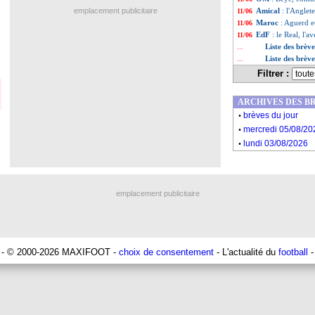
emplacement publicitaire
Amical
: l'Anglet
11/06
Maroc
: Aguerd et
11/06
EdF
: le Real, l'
11/06
Liste des brèv
...
Liste des brèv
...
Filtrer :
ARCHIVES DES B
.
brèves du jour
.
mercredi 05/08/20
.
lundi 03/08/2026
emplacement publicitaire
- © 2000-2026 MAXIFOOT -
choix de consentement
- L'actualité du
football
-