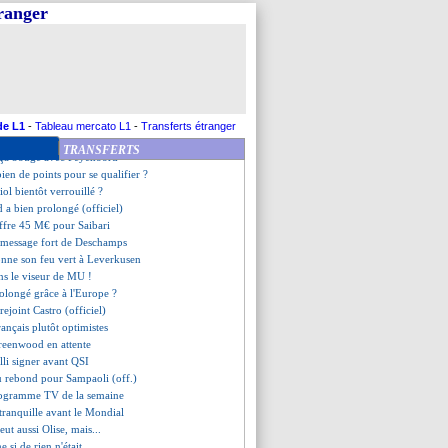
ier calme le jeu pour Demba Ba
tranger
rolongé (officiel)
fans, le beau geste des joueurs
z en approche pour 40 M€ ?
arbitrer la Supercoupe
 claquer la porte ?
est déjà fini
prédiction de Desailly
de L1
-
Tableau mercato L1
-
Transferts étranger
nsiste pour Bernardo Silva
TRANSFERTS
 ça bouge avec Feyenoord
ien de points pour se qualifier ?
iol bientôt verrouillé ?
d a bien prolongé (officiel)
offre 45 M€ pour Saibari
 message fort de Deschamps
onne son feu vert à Leverkusen
ns le viseur de MU !
olongé grâce à l'Europe ?
 rejoint Castro (officiel)
Français plutôt optimistes
Greenwood en attente
lli signer avant QSI
u rebond pour Sampaoli (off.)
rogramme TV de la semaine
tranquille avant le Mondial
eut aussi Olise, mais...
si de rien n'était...