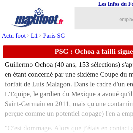
Les Infos du F
11/06
UEFA
: Artan va arbitrer la Supercoup
emplac
11/06
Brest
: Roy prêt à claquer la porte ?
>
>
Actu foot
L1
Paris SG
11/06
Juve
: Comolli, c'est déjà fini
PSG : Ochoa a failli sign
11/06
EdF
: Zidane, la prédiction de Desaill
Guillermo Ochoa (40 ans, 153 sélections) s'appr
11/06
Real
: Mourinho insiste pour Bernardo
en étant concerné par une sixième Coupe du mo
forfait de Luis Malagon. Dans le cadre d'un en
11/06
Nice
: Vanhoutte, ça bouge avec Feye
L'Equipe, le gardien du Mexique a avoué qu'il 
Saint-Germain en 2011, mais qu'une contamina
11/06
CdM 2026
: combien de points pour se
perçue comme un potentiel dopage) l'en a em
11/06
Man City
: Gvardiol bientôt verrouillé
"C’est dommage. Alors que j’étais en contact