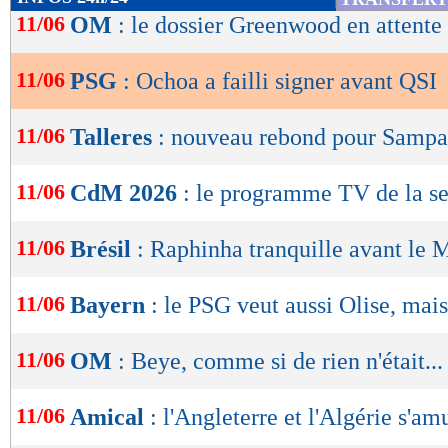
de
11/06
OM
: le dossier Greenwood en attente
lecture
11/06
PSG
: Ochoa a failli signer avant QSI
OK
11/06
Talleres
: nouveau rebond pour Sampao
11/06
CdM 2026
: le programme TV de la s
11/06
Brésil
: Raphinha tranquille avant le 
11/06
Bayern
: le PSG veut aussi Olise, mais.
11/06
OM
: Beye, comme si de rien n'était...
11/06
Amical
: l'Angleterre et l'Algérie s'am