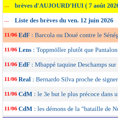
...
brèves d'AUJOURD'HUI ( 7 août 202
de
lecture
...
Liste des brèves du ven. 12 juin 2026
OK
11/06
EdF
: Barcola ou Doué contre le Sénég
11/06
Lens
: Toppmöller plutôt que Pantalon
11/06
EdF
: Mbappé taquine Deschamps sur 
11/06
Real
: Bernardo Silva proche de signer
11/06
CdM
: le 3e but le plus précoce dans
11/06
CdM
: les démons de la "bataille de 