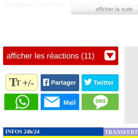
totalement convaincu. En revanche, l'investiss
afficher la suite ..
apprécié. Et l'atout dont dispose ce dernier, c'es
prend la profondeur, au contraire de Doué. L'
Barcola à l'Euro 2024 pourrait aussi s'avérer d
Le sélectionneur tricolore Didier Deschamps a 
afficher les réactions (11)
meilleur choix.
Lu 16.209 fois
- Clément Barbier 
T
+/-
T
Partager
Twitter
Règlez la
taille du
Mail
texte
pour
l'adapter
à vos
INFOS 24h/24
TRANSFERT
préférences