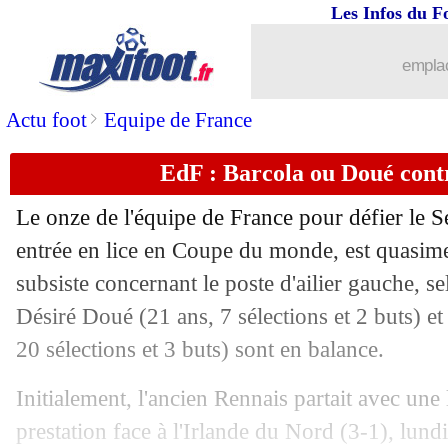
Les Infos du F
emplac
>
Actu foot
Equipe de France
EdF : Barcola ou Doué contr
Le onze de l'équipe de France pour défier le S
entrée en lice en Coupe du monde, est quasim
subsiste concernant le poste d'ailier gauche, se
Désiré Doué (21 ans, 7 sélections et 2 buts) e
20 sélections et 3 buts) sont en balance.
Initialement, l'ancien Rennais partait avec une
prestation face à l'Irlande du Nord (3-1), lundi