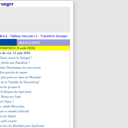
tranger
de L1
-
Tableau mercato L1
-
Transferts étranger
TRANSFERTS
OURD'HUI ( 8 août 2026)
es du ven. 12 juin 2026
 Doué contre le Sénégal ?
 plutôt que Pantaloni ?
uine Deschamps sur son avenir
ilva proche de signer
le plus précoce dans un Mondial
 de la "bataille de Nuremberg"
ent du groupe A
-0 Afrique du Sud (fini)
la Roma sur Gatti
rs l'Ajax ?
ão valide Mourinho
it et retraité (officiel)
rs un départ
 prêt à partir
ier but du Mondial pour Quiñones