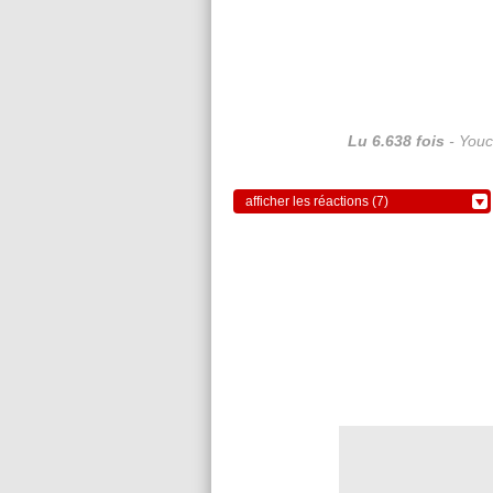
Lu 6.638 fois
- Youc
afficher les réactions (7)