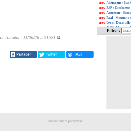
Allemagne
: Nage
11/06
EdF
: Deschamps 
11/06
Argentine
: Senes
11/06
Real
: Mourinho s
11/06
Lyon
: Duranville
11/06
CdM
: Mexique-A
11/06
Filtrer :
Angers
: Belkebla
11/06
ef Touaitia - 11/06/26 à 21h21
Caen
: Bodmer et 
11/06
Anderlecht
: Got
11/06
Espagne
: Yamal 
11/06
CdM 2026
: la F
11/06
Partager
Twitter
Mail
Milan
: Ruben Am
11/06
CdM
: Mexique-A
11/06
Fulham
: des dis
11/06
Atletico
: Morata 
11/06
West Ham
: un p
11/06
OM
: River s'est
11/06
Le Havre
: Rouss
11/06
Côme
: Butez a p
11/06
Allemagne
: les 
11/06
Newcastle
: Muño
11/06
UEFA
: Artan va 
11/06
Brest
: Roy prêt à
11/06
Juve
: Comolli, c'
11/06
emplacement publicitaire
EdF
: Zidane, la 
11/06
Real
: Mourinho i
11/06