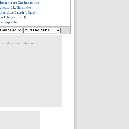
lsmann a cru Ouédraogo ivre
a recadré L. Hernandez
i remplace Balerdi (officiel)
ur le banc (officiel)
 se rapproche
frique du Sud, les compos
 prolonge (officiel)
Larguet ont signé (officiel)
o à Fribourg pour 10 M€ (off.)
emplacement publicitaire
et Nico Williams sur pied
IFA retoque le maillot d'Haïti
orim en plan B ?
frique du Sud, les compos prob.
cussions avec Arbeloa
s'en veut d'être parti
rix XXL pour Fernandes !
 renseigné sur Medina
ier calme le jeu pour Demba Ba
rolongé (officiel)
fans, le beau geste des joueurs
z en approche pour 40 M€ ?
arbitrer la Supercoupe
 claquer la porte ?
est déjà fini
prédiction de Desailly
nsiste pour Bernardo Silva