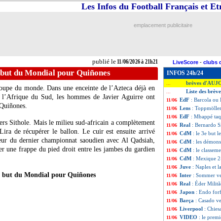
Les Infos du Football Français et E
emplacement publicitaire
publié le
11/06/2026 à 21h21
LiveScore
-
clubs 
 but du Mondial pour Quiñones
INFOS 24h/24
brèves d'AUJ
...
Coupe du monde. Dans une enceinte de l’Azteca déjà en
Liste des brèv
...
à l’Afrique du Sud, les hommes de Javier Aguirre ont
EdF
: Barcola ou
11/06
 Quiñones.
Lens
: Toppmöller
11/06
EdF
: Mbappé taq
11/06
ers Sithole. Mais le milieu sud-africain a complètement
Real
: Bernardo S
11/06
ira de récupérer le ballon. Le cuir est ensuite arrivé
CdM
: le 3e but 
11/06
teur du dernier championnat saoudien avec Al Qadsiah,
CdM
: les démons
11/06
er une frappe du pied droit entre les jambes du gardien
CdM
: le classem
11/06
CdM
: Mexique 2
11/06
Juve
: Naples et 
11/06
r but du Mondial pour Quiñones
Inter
: Sommer ve
11/06
Real
: Éder Milit
11/06
Japon
: Endo forfa
11/06
Barça
: Casado ve
11/06
Liverpool
: Chiesa
11/06
VIDEO
: le prem
11/06