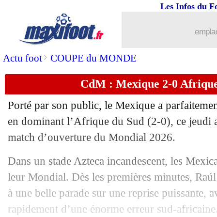
Les Infos du F
emplac
>
Actu foot
COUPE du MONDE
CdM : Mexique 2-0 Afrique 
Porté par son public, le Mexique a parfaitem
en dominant l’Afrique du Sud (2-0), ce jeudi a
match d’ouverture du Mondial 2026.
Dans un stade Azteca incandescent, les Mexicai
leur Mondial. Dès les premières minutes, Raúl
à une belle parade sur une reprise puissante, a
rapidement d’une énorme erreur sud-africaine.