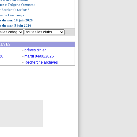
erre et l'Algérie s'amusent
 Ezzalzouli forfaits !
aveu de Deschamps
es du mer. 10 juin 2026
es du mar. 9 juin 2026
REVES
.
brèves d'hier
.
26
mardi 04/08/2026
.
Recherche archives