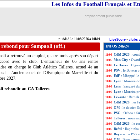
Le Havre
: Rouss
11/06
Les Infos du Football Français et E
Côme
: Butez a p
11/06
Allemagne
: les 
11/06
emplacement publicitaire
Newcastle
: Muño
11/06
UEFA
: Artan va 
11/06
Brest
: Roy prêt à
11/06
Juve
: Comolli, c'
11/06
publié le
11/06/2026 à 10h19
EdF
: Zidane, la 
11/06
LiveScore
-
clubs 
Real
: Mourinho i
11/06
 rebond pour Sampaoli (off.)
INFOS 24h/24
Nice
: Vanhoutte,
11/06
CdM 2026
: comb
11/06
oli a retrouvé un emploi, quatre mois après son départ
Man City
: Gvard
11/06
ccord avec le club. L'entraîneur de 66 ans rentre
Le Havre
: Digar
11/06
ndre en charge le Club Atlético Talleres, actuel 4e au
PSV
: le Bayern 
11/06
cal. L'ancien coach de l'Olympique du Marseille et du
EdF
: Mbappé, le
11/06
mbre 2027.
Lyon
: Moreira d
11/06
Lens
: Sangaré da
11/06
i rebondit au CA Talleres
Lyon
: Moreira pr
11/06
Levante
: Bardeli
11/06
CdM 2026
: les 
11/06
OM
: le dossier 
11/06
PSG
: Ochoa a fai
11/06
Talleres
: nouvea
11/06
CdM 2026
: le p
11/06
Brésil
: Raphinha 
11/06
Bayern
: le PSG v
11/06
OM
: Beye, comme 
11/06