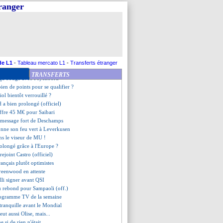
ier calme le jeu pour Demba Ba
tranger
rolongé (officiel)
fans, le beau geste des joueurs
z en approche pour 40 M€ ?
arbitrer la Supercoupe
 claquer la porte ?
est déjà fini
prédiction de Desailly
de L1
-
Tableau mercato L1
-
Transferts étranger
nsiste pour Bernardo Silva
TRANSFERTS
 ça bouge avec Feyenoord
ien de points pour se qualifier ?
iol bientôt verrouillé ?
d a bien prolongé (officiel)
offre 45 M€ pour Saibari
 message fort de Deschamps
onne son feu vert à Leverkusen
ns le viseur de MU !
olongé grâce à l'Europe ?
 rejoint Castro (officiel)
Français plutôt optimistes
Greenwood en attente
lli signer avant QSI
u rebond pour Sampaoli (off.)
rogramme TV de la semaine
tranquille avant le Mondial
eut aussi Olise, mais...
si de rien n'était...