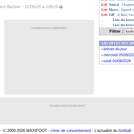
Amical
: l'Anglet
11/06
nt Barbier - 11/06/26 à 10h19
Maroc
: Aguerd et
11/06
EdF
: le Real, l'
11/06
Liste des brèv
...
Liste des brèv
...
emplacement publicitaire
Filtrer :
ARCHIVES DES B
.
brèves du jour
.
mercredi 05/08/20
.
lundi 03/08/2026
emplacement publicitaire
- © 2000-2026 MAXIFOOT -
choix de consentement
- L'actualité du
football
-