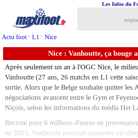
Les Infos du F
11/06
Espagne
: Yamal et Nico Williams sur
emplac
11/06
CdM 2026
: la FIFA retoque le maillot
>
>
Actu foot
L1
Nice
11/06
Milan
: Ruben Amorim en plan B ?
Nice : Vanhoutte, ça bouge 
11/06
CdM
: Mexique-Afrique du Sud, les c
Après seulement un an à l'OGC Nice, le milieu
11/06
Fulham
: des discussions avec Arbelo
Vanhoutte
(27 ans, 26 matchs en L1 cette saiso
sortie. Alors que le Belge souhaite quitter les A
11/06
Atletico
: Morata s'en veut d'être parti
négociations avancent entre le Gym et Feyeno
Niçois, selon les informations du média Het L
11/06
West Ham
: un prix XXL pour Fernan
Recruté pour 6 millions d'euros en provenance
11/06
OM
: River s'est renseigné sur Medina
en 2025, Vanhoutte pourrait rapporter un chè