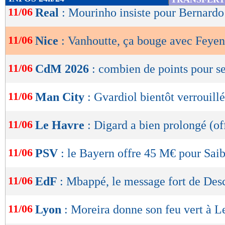
de
11/06
Real
: Mourinho insiste pour Bernardo
lecture
11/06
Nice
: Vanhoutte, ça bouge avec Feye
OK
11/06
CdM 2026
: combien de points pour se
11/06
Man City
: Gvardiol bientôt verrouillé
11/06
Le Havre
: Digard a bien prolongé (off
11/06
PSV
: le Bayern offre 45 M€ pour Saib
11/06
EdF
: Mbappé, le message fort de De
11/06
Lyon
: Moreira donne son feu vert à 