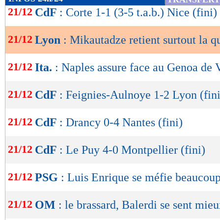
de
21/12
CdF
: Corte 1-1 (3-5 t.a.b.) Nice (fini)
lecture
21/12
Lyon
: Mikautadze retient surtout la qu
OK
21/12
Ita.
: Naples assure face au Genoa de 
21/12
CdF
: Feignies-Aulnoye 1-2 Lyon (fini
21/12
CdF
: Drancy 0-4 Nantes (fini)
21/12
CdF
: Le Puy 4-0 Montpellier (fini)
21/12
PSG
: Luis Enrique se méfie beaucou
21/12
OM
: le brassard, Balerdi se sent mie