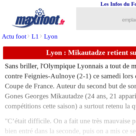
Les Infos du F
...
Liste des brèves du dim. 22 décembre
emplac
21/12
VIDEO
: sa chute, Sage préfère en rir
>
>
Actu foot
L1
Lyon
21/12
Esp.
: le hold up de l'Atletico face au 
Lyon : Mikautadze retient sur
21/12
CdF
: tous les résultats de samedi
Sans briller, l'Olympique Lyonnais a tout de m
21/12
CdF
: Calais 0-3 Strasbourg (fini)
contre Feignies-Aulnoye (2-1) ce samedi lors d
Coupe de France. Auteur du second but de son 
21/12
Ita.
: la Lazio s'accroche au top 4
Gones Georges
Mikautadze
(24 ans, 21 apparit
compétitions cette saison) a surtout retenu la q
21/12
EdF
: Griezmann, Maignan ironise
"C’était difficile. On a fait une très mauvaise
21/12
OM
: des maillots aux enchères pour
bien entré dans la seconde, puis on a mis ce s