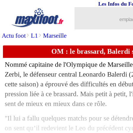
Les Infos du F
21/12
EdF
: Griezmann, Maignan ironise
emplac
21/12
OM
: des maillots aux enchères pour
>
>
Actu foot
L1
Marseille
21/12
VIDEO
: le but sublime de Pedri !
OM : le brassard, Balerdi 
21/12
Leipzig
: Henrichs gravement blessé
Nommé capitaine de l'Olympique de Marseille 
21/12
Montpellier
: la honte de Gasset
Zerbi, le défenseur central Leonardo
Balerdi
(
cette saison) a éprouvé des difficultés en débu
21/12
Le Havre
: Bodmer sort la sulfateuse 
pression liée à ce brassard. Mais petit à petit, l
sent de mieux en mieux dans ce rôle.
21/12
PHOTO
: Lyon joue, Zaha à Palace-Ar
"Il lui a fallu quelques matchs pour se détendr
21/12
Lyon
: Sage n'a vraiment pas aimé...
on sent qu’il redevient le Leo du précédent cycl