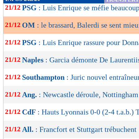
de
21/12
PSG
: Luis Enrique se méfie beaucou
lecture
21/12
OM
: le brassard, Balerdi se sent mie
OK
21/12
PSG
: Luis Enrique rassure pour Do
21/12
Naples
: Garcia démonte De Laurentiis
21/12
Southampton
: Juric nouvel entraîneur
21/12
Ang.
: Newcastle déroule, Nottingham
21/12
CdF
: Hauts Lyonnais 0-0 (2-4 t.a.b.) 
21/12
All.
: Francfort et Stuttgart trébuchent