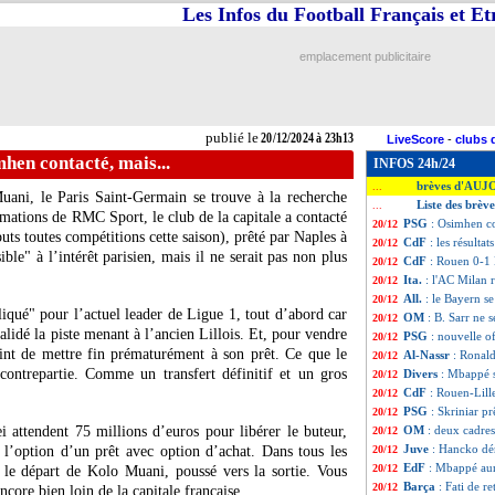
Les Infos du Football Français et E
emplacement publicitaire
publié le
20/12/2024 à 23h13
LiveScore
-
clubs 
hen contacté, mais...
INFOS 24h/24
brèves d'AUJ
...
uani, le Paris Saint-Germain se trouve à la recherche
Liste des brèv
...
rmations de RMC Sport, le club de la capitale a contacté
PSG
: Osimhen co
20/12
uts toutes compétitions cette saison), prêté par Naples à
CdF
: les résultat
20/12
ble" à l’intérêt parisien, mais il ne serait pas non plus
CdF
: Rouen 0-1 L
20/12
Ita.
: l'AC Milan r
20/12
All.
: le Bayern se
20/12
iqué" pour l’actuel leader de Ligue 1, tout d’abord car
OM
: B. Sarr ne 
20/12
alidé la piste menant à l’ancien Lillois. Et, pour vendre
PSG
: nouvelle o
20/12
int de mettre fin prématurément à son prêt. Ce que le
Al-Nassr
: Ronald
20/12
 contrepartie. Comme un transfert définitif et un gros
Divers
: Mbappé s
20/12
CdF
: Rouen-Lill
20/12
PSG
: Skriniar pr
20/12
 attendent 75 millions d’euros pour libérer le buteur,
OM
: deux cadres
20/12
Juve
: Hancko dé
 l’option d’un prêt avec option d’achat. Dans tous les
20/12
EdF
: Mbappé aur
20/12
t le départ de Kolo Muani, poussé vers la sortie. Vous
Barça
: Fati de r
20/12
ncore bien loin de la capitale française…