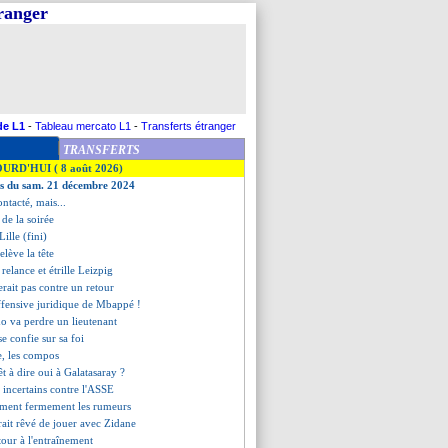
tranger
de L1
-
Tableau mercato L1
-
Transferts étranger
TRANSFERTS
OURD'HUI ( 8 août 2026)
es du sam. 21 décembre 2024
ntacté, mais...
s de la soirée
ille (fini)
elève la tête
 relance et étrille Leizpig
serait pas contre un retour
ffensive juridique de Mbappé !
o va perdre un lieutenant
e confie sur sa foi
e, les compos
êt à dire oui à Galatasaray ?
 incertains contre l'ASSE
ment fermement les rumeurs
ait rêvé de jouer avec Zidane
etour à l'entraînement