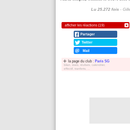
Lu 25.272 fois
- Gil
afficher les réactions (19)
Partager
Twitter
Mail
la page du club :
Paris SG
bilan, stats, réultats, calendrier,
effectif, tranferts, ...