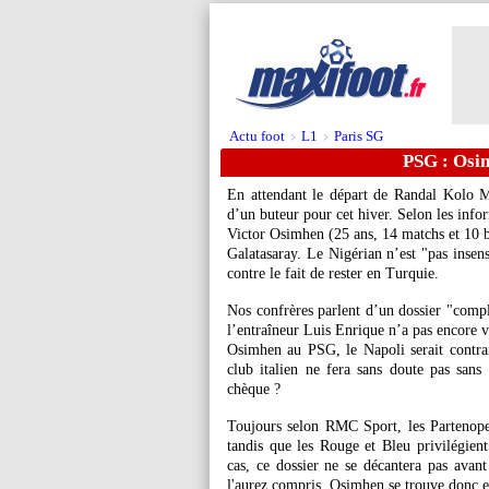
Actu foot
L1
Paris SG
>
>
PSG : Osim
En attendant le départ de Randal Kolo M
d’un buteur pour cet hiver. Selon les info
Victor
Osimhen
(25 ans, 14 matchs et 10 b
Galatasaray. Le Nigérian n’est "pas insensi
contre le fait de rester en Turquie.
Nos confrères parlent d’un dossier "compl
l’entraîneur Luis Enrique n’a pas encore v
Osimhen au PSG, le Napoli serait contra
club italien ne fera sans doute pas sans
chèque ?
Toujours selon RMC Sport, les Partenopei
tandis que les Rouge et Bleu privilégient
cas, ce dossier ne se décantera pas avan
l'aurez compris, Osimhen se trouve donc e