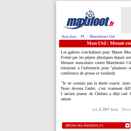
Actu foot
PL
Manchester Utd
>
>
Man Utd : Mount enc
Les galères s'enchaînent pour Mason
Mou
Freiné par les pépins physiques depuis so
blessure musculaire contre Manchester Cit
retourner à l'infirmerie pour "plusieur
conférence de presse ce vendredi.
"Je ne connais pas la durée exacte, mai
Nous devons l'aider, c'est vraiment dif
L'ancien joueur de Chelsea a déjà raté 
saison.
Lu 3.397 fois
- Roma
afficher les réactions (+)