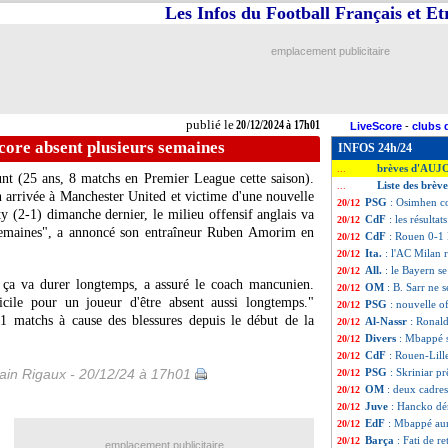
Les Infos du Football Français et E
emplacement publicitaire
publié le
20/12/2024 à 17h01
LiveScore
-
clubs 
ore absent plusieurs semaines
INFOS 24h/24
brèves d'AUJ
...
nt
(25 ans, 8 matchs en Premier League cette saison).
Liste des brèv
...
n arrivée à Manchester United et victime d'une nouvelle
PSG
: Osimhen co
20/12
y (2-1) dimanche dernier, le milieu offensif anglais va
CdF
: les résultat
20/12
s semaines", a annoncé son entraîneur Ruben Amorim en
CdF
: Rouen 0-1 L
20/12
Ita.
: l'AC Milan r
20/12
All.
: le Bayern se
20/12
s ça va durer longtemps, a assuré le coach mancunien.
OM
: B. Sarr ne 
20/12
ficile pour un joueur d'être absent aussi longtemps."
PSG
: nouvelle o
20/12
11 matchs à cause des blessures depuis le début de la
Al-Nassr
: Ronald
20/12
Divers
: Mbappé s
20/12
CdF
: Rouen-Lill
20/12
in Rigaux - 20/12/24 à 17h01
PSG
: Skriniar pr
20/12
OM
: deux cadres
20/12
Juve
: Hancko dé
20/12
EdF
: Mbappé aur
20/12
Barça
: Fati de r
20/12
emplacement publicitaire