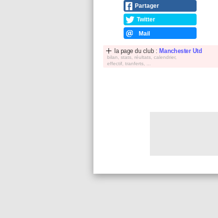
Partager
Twitter
Mail
la page du club :
Manchester Utd
bilan, stats, réultats, calendrier,
effectif, tranferts, ...