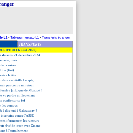
tranger
de L1
-
Tableau mercato L1
-
Transferts étranger
TRANSFERTS
OURD'HUI ( 6 août 2026)
es du sam. 21 décembre 2024
ntacté, mais...
s de la soirée
ille (fini)
elève la tête
 relance et étrille Leizpig
serait pas contre un retour
ffensive juridique de Mbappé !
o va perdre un lieutenant
e confie sur sa foi
e, les compos
êt à dire oui à Galatasaray ?
 incertains contre l'ASSE
ment fermement les rumeurs
ait rêvé de jouer avec Zidane
etour à l'entraînement