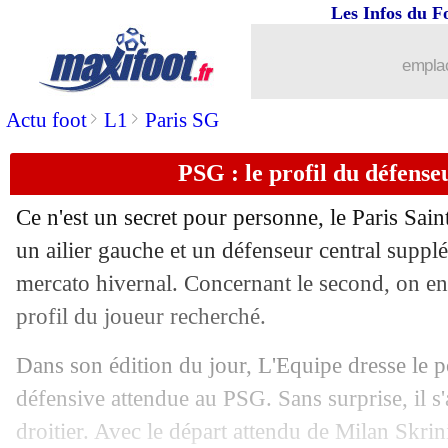
Les Infos du F
20/12
Lyon
: Benrahma, l'appel du Golfe ?
emplac
20/12
Lens
: Dréossi confirme pour le merca
>
>
Actu foot
L1
Paris SG
20/12
Man City
: Dias rejoint l'infirmerie
PSG : le profil du défens
20/12
PSG
: pas de prêt sec pour Kolo Muan
Ce n'est un secret pour personne, le Paris Sai
un ailier gauche et un défenseur central suppl
20/12
OM
: Murillo réagit aux rumeurs de d
mercato hivernal. Concernant le second, on en 
20/12
profil du joueur recherché.
PSG
: Rennes s'est renseigné pour Ten
Dans son édition du jour, L'Equipe dresse le po
20/12
OM
: Harit pourrait partir en janvier
défensive attendue au PSG. Sans surprise, il s'
20/12
Lens
: Samba absent contre le PSG
droitier. Avec le départ attendu de Milan Skrini