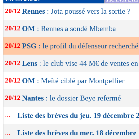
de
20/12
Rennes
: Jota poussé vers la sortie ?
lecture
OK
20/12
OM
: Rennes a sondé Mbemba
20/12
PSG
: le profil du défenseur recherché
20/12
Lens
: le club vise 44 M€ de ventes en
20/12
OM
: Meïté ciblé par Montpellier
20/12
Nantes
: le dossier Beye refermé
...
Liste des brèves du jeu. 19 décembre 
...
Liste des brèves du mer. 18 décembre