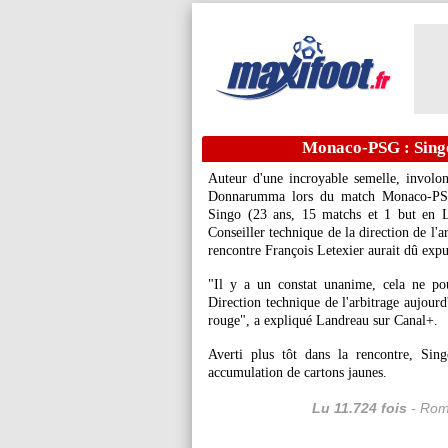
Monaco-PSG : Sing
Auteur d'une incroyable semelle, involon
Donnarumma lors du match Monaco-PSG 
Singo
(23 ans, 15 matchs et 1 but en L1 
Conseiller technique de la direction de l'
rencontre François Letexier aurait dû expu
"Il y a un constat unanime, cela ne pou
Direction technique de l'arbitrage aujourd
rouge", a expliqué Landreau sur Canal+.
Averti plus tôt dans la rencontre, S
accumulation de cartons jaunes.
Lu 11.724 fois
- Rom