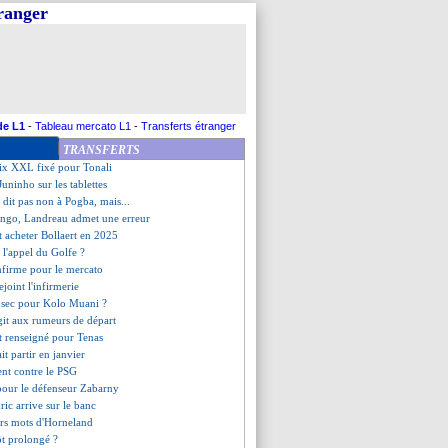
tranger
ait rêvé de jouer avec Zidane
etour à l'entraînement
ons de De Zerbi en CdF
prêté cet hiver ?
Tamari et Chotard partants ?
en attaque pour janvier
alienne s'éloigne
de L1
-
Tableau mercato L1
-
Transferts étranger
 encore absent plusieurs semaines
TRANSFERTS
alatasaray tente le coup
rix XXL fixé pour Tonali
 Juninho sur les tablettes
 dit pas non à Pogba, mais...
ingo, Landreau admet une erreur
ut acheter Bollaert en 2025
 l'appel du Golfe ?
nfirme pour le mercato
ejoint l'infirmerie
t sec pour Kolo Muani ?
git aux rumeurs de départ
st renseigné pour Tenas
it partir en janvier
nt contre le PSG
 pour le défenseur Zabarny
uric arrive sur le banc
ers mots d'Horneland
ôt prolongé ?