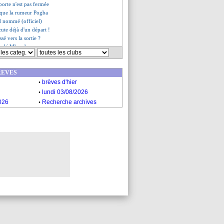
 porte n'est pas fermée
oque la rumeur Pogba
d nommé (officiel)
cute déjà d'un départ !
ssé vers la sortie ?
sondé Mbemba
du défenseur recherché
se 44 M€ de ventes en janvier
REVES
 par Montpellier
.
er Beye refermé
brèves d'hier
es du jeu. 19 décembre 2024
.
lundi 03/08/2026
es du mer. 18 décembre 2024
.
026
Recherche archives