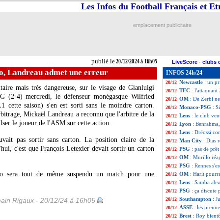
Les Infos du Football Français et E
EdF
: Mbappé aur
20/12
Barça
: Fati de r
20/12
OM
: les ambiti
20/12
emplacement publicitaire
Rennes
: Meister 
20/12
Montpellier
: Al-
20/12
Lens
: les pistes 
20/12
OM
: une piste it
20/12
publié le
20/12/2024 à 16h05
LiveScore
-
clubs 
Man Utd
: Mount
20/12
o, Landreau admet une erreur
INFOS 24h/24
PSG
: Skriniar, G
20/12
Newcastle
: un p
20/12
taire mais très dangereuse, sur le visage de Gianluigi
TFC
: l'attaquant
20/12
(2-4) mercredi, le défenseur monégasque Wilfried
OM
: De Zerbi ne
20/12
cette saison) s'en est sorti sans le moindre carton.
Monaco-PSG
: S
20/12
arbitrage, Mickaël Landreau a reconnu que l'arbitre de la
Lens
: le club ve
20/12
lser le joueur de l'ASM sur cette action.
Lyon
: Benrahma,
20/12
Lens
: Dréossi co
20/12
vait pas sortir sans carton. La position claire de la
Man City
: Dias r
20/12
'hui, c'est que François Letexier devait sortir un carton
PSG
: pas de prê
20/12
OM
: Murillo réa
20/12
PSG
: Rennes s'e
20/12
ingo sera tout de même suspendu un match pour une
OM
: Harit pourra
20/12
Lens
: Samba abse
20/12
PSG
: ça discute
20/12
Southampton
: J
ain Rigaux - 20/12/24 à 16h05
20/12
ASSE
: les premi
20/12
Brest
: Roy bient
20/12