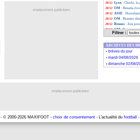
Lyon
: Cherki, la
20/12
OM
: Benatia év
20/12
emplacement publicitaire
ASSE
: Hornelan
20/12
OM
: Brassier dis
20/12
Rennes
: Jota pou
20/12
OM
: Rennes a 
20/12
Filtrer :
PSG
: le profil 
20/12
Lens
: le club vi
20/12
ARCHIVES DES B
OM
: Meïté ciblé
20/12
.
Nantes
: le dossi
20/12
brèves du jour
.
Liste des brèv
...
mardi 04/08/2026
Liste des brèv
...
.
dimanche 02/08/2
emplacement publicitaire
- © 2000-2026 MAXIFOOT -
choix de consentement
- L'actualité du
football
-