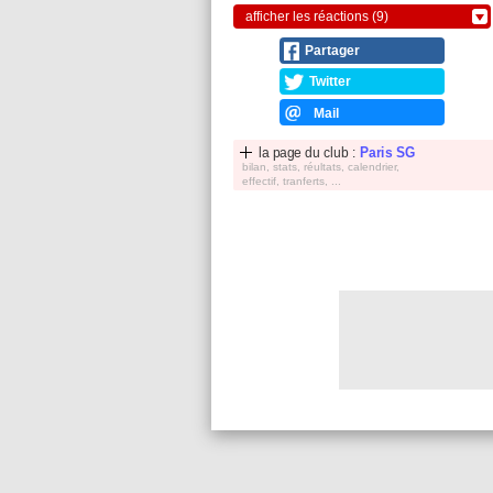
afficher les réactions (9)
Partager
Twitter
Mail
la page du club :
Paris SG
bilan, stats, réultats, calendrier,
effectif, tranferts, ...