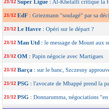
21/12
Super Ligue
: Al-Khelaïfi critique la
de
lecture
21/12
EdF
: Griezmann "soulagé" par sa déc
OK
21/12
Le Havre
: Opéri sur le départ ?
21/12
Man Utd
: le message de Mount aux s
21/12
OM
: Papin négocie avec Martigues
21/12
Barça
: sur le banc, Szczesny approuv
21/12
PSG
: l'avocate de Mbappé prend la p
21/12
PSG
: Donnarumma, négociations "en