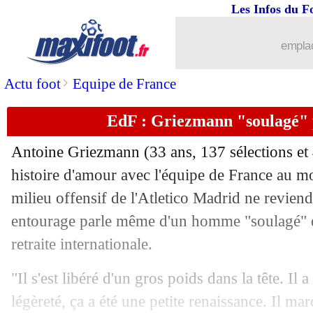
21/12
CdF
: La Roche-sur-Yon 0-1 Brest (fin
Les Infos du F
21/12
Man City
: Guardiola sait ce qui cloc
emplac
21/12
Ita.
: le 1er but de Dallinga libère Bol
>
Actu foot
Equipe de France
EdF : Griezmann "soulagé" p
21/12
CdF
: Feignies-Aulnoye-Lyon, les co
Antoine Griezmann (33 ans, 137 sélections et 
21/12
PSG
: le point mercato d'Enrique
histoire d'amour avec l'équipe de France au mo
milieu offensif de l'Atletico Madrid ne reviend
21/12
Man City
: Haaland fait confiance à 
entourage parle même d'un homme "soulagé" d
21/12
EdF
: Maignan, le démenti de Griezm
retraite internationale.
"Il s'est libéré d'un gros poids dans la tête. Il a
21/12
Man City
: une triste première pour G
légèreté, ça a été une petite renaissance. Il mar