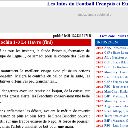
Les Infos du Football Français et E
Ita.
: Naples assu
21/12
CdF
: Feignies-A
21/12
CdF
: Drancy 0-4
21/12
emplacement publicitaire
CdF
: Le Puy 4-0
21/12
PSG
: Luis Enri
21/12
OM
: le brassard
21/12
PSG
: Luis Enri
21/12
publié le
21/12/2024 à 17h26
LiveScore
-
clubs 
Naples
: Garcia d
21/12
ochin 1-0 Le Havre (fini)
INFOS 24h/24
Southampton
: J
21/12
Ang.
: Newcastle
21/12
é de tous les instants, le Stade Briochin, formation de
CdF
: Hauts Lyonn
21/12
uipe de Ligue 1, ce samedi pour le compte des 32es de
All.
: Francfort et
21/12
CdF
: Stade Brio
21/12
CdF
: La Roche-s
21/12
 montraient le meilleur visage avec plusieurs actions
Man City
: Guard
21/12
rgelin. Malgré le contrôle du ballon par la suite, les
Ita.
: le 1er but 
21/12
atives offensives peu tranchantes...
CdF
: Feignies-
21/12
PSG
: le point m
21/12
 dangereux avec une reprise de Joujou, de la cuisse, sur
Man City
: Haala
21/12
e très grosse alerte, les Briochins conservaient une belle
EdF
: Maignan, l
21/12
.
Man City
: une t
21/12
Ang.
: crise conf
21/12
ans enflammer les débats, avaient le mérite de revenir
Real
: Mbappé, a
21/12
ession de plus en plus forte, le Stade Briochin pouvait
Tours
: match ann
21/12
EdF
: Maignan, G
ntif sur une frappe écrasée de Négo. À force de pousser,
21/12
PSG
: Luis Enriq
21/12
, mais l'arbitre annulait ce but pour une main.