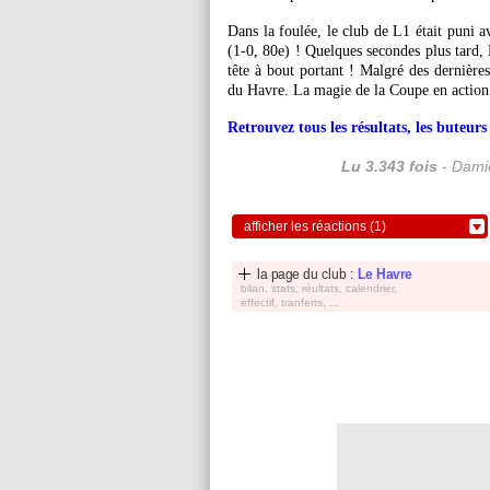
Dans la foulée, le club de L1 était puni a
(1-0, 80e) ! Quelques secondes plus tard, 
tête à bout portant ! Malgré des dernières
du Havre. La magie de la Coupe en action
Retrouvez tous les résultats, les buteu
Lu 3.343 fois
- Damie
afficher les réactions (1)
la page du club :
Le Havre
bilan, stats, réultats, calendrier,
effectif, tranferts, ...