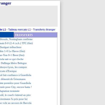
tranger
re face au Genoa de Vieira
ulnoye 1-2 Lyon (fini)
 Nantes (fini)
 Montpellier (fini)
que se méfie beaucoup de Lens
, Balerdi se sent mieux
que rassure pour Donnarumma
de L1
-
Tableau mercato L1
-
Transferts étranger
émonte De Laurentiis !
TRANSFERTS
uric nouvel entraîneur (officiel)
 déroule, Nottingham confirme
ais 0-0 (2-4 t.a.b.) TFC (fini)
 Stuttgart trébuchent
chin 1-0 Le Havre (fini)
ur-Yon 0-1 Brest (fini)
iola sait ce qui cloche
de Dallinga libère Bologne
Aulnoye-Lyon, les compos
ercato d'Enrique
nd fait confiance à Guardiola
e démenti de Griezmann
riste première pour Guardiola
irmée pour City, encore battu !
daptation terminée
ulé, le coach s'attend au pire
riezmann l'a pris pour lui
ue vole au secours de Barcola