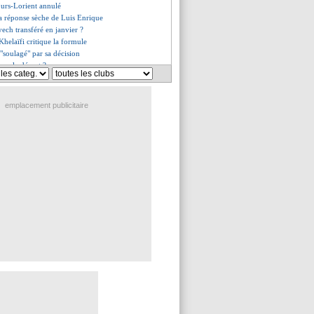
ours-Lorient annulé
a réponse sèche de Luis Enrique
yech transféré en janvier ?
-Khelaïfi critique la formule
"soulagé" par sa décision
 sur le départ ?
ssage de Mount aux supporters
cie avec Martigues
anc, Szczesny approuve
emplacement publicitaire
de Mbappé prend la parole
a, négociations "en stand-by"
rte un départ cet hiver
me du jour
ré va finalement rester !
rieux malgré la victoire
nfin soulagé
es du ven. 20 décembre 2024
es du jeu. 19 décembre 2024