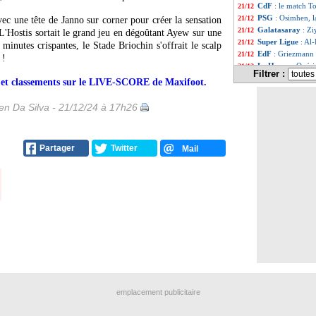
CdF
: le match T
21/12
PSG
: Osimhen, l
21/12
vec une tête de Janno sur corner pour créer la sensation
Galatasaray
: Zi
21/12
L'Hostis sortait le grand jeu en dégoûtant Ayew sur une
Super Ligue
: Al
21/12
 minutes crispantes, le Stade Briochin s'offrait le scalp
EdF
: Griezmann 
21/12
 !
Le Havre
: Opéri
21/12
Filtrer :
Man Utd
: le me
21/12
rs et classements sur le LIVE-SCORE de Maxifoot.
OM
: Papin négo
21/12
Barça
: sur le b
21/12
n Da Silva - 21/12/24 à 17h26
PSG
: l'avocate 
21/12
PSG
: Donnarumm
21/12
Lyon
: Fofana éca
21/12
Partager
Twitter
Mail
CdF
: le program
21/12
Nantes
: Komboua
21/12
Lille
: Meunier fu
21/12
Affaire
: Pogba e
21/12
Liste des brèv
...
Liste des brèv
...
emplacement publicitaire