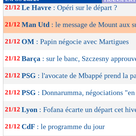
de
21/12
Le Havre
: Opéri sur le départ ?
lecture
21/12
Man Utd
: le message de Mount aux s
OK
21/12
OM
: Papin négocie avec Martigues
21/12
Barça
: sur le banc, Szczesny approuv
Voir cette publication sur Ins
21/12
PSG
: l'avocate de Mbappé prend la p
21/12
PSG
: Donnarumma, négociations "en
21/12
Lyon
: Fofana écarte un départ cet hiv
21/12
CdF
: le programme du jour