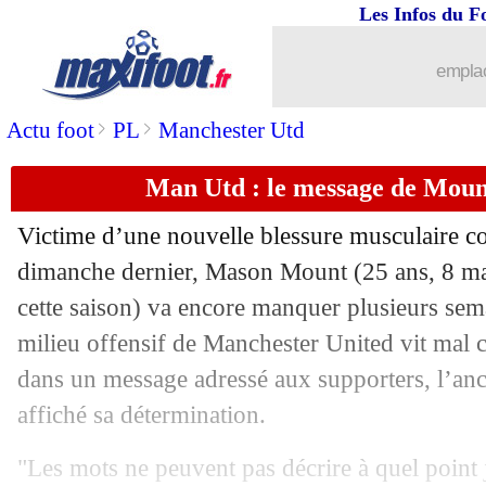
Les Infos du F
21/12
Ita.
: le 1er but de Dallinga libère Bol
emplac
21/12
CdF
: Feignies-Aulnoye-Lyon, les co
>
>
Actu foot
PL
Manchester Utd
21/12
PSG
: le point mercato d'Enrique
Man Utd : le message de Moun
21/12
Man City
: Haaland fait confiance à 
Victime d’une nouvelle blessure musculaire c
21/12
EdF
: Maignan, le démenti de Griezm
dimanche dernier,
Mason Mount
(25 ans, 8 m
cette saison) va encore manquer plusieurs sem
21/12
Man City
: une triste première pour G
milieu offensif de Manchester United vit mal 
dans un message adressé aux supporters, l’anc
21/12
Ang.
: crise confirmée pour City, encor
affiché sa détermination.
21/12
Real
: Mbappé, adaptation terminée
"Les mots ne peuvent pas décrire à quel point 