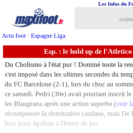
Les Infos du F
emplac
>
Actu foot
Espagne Liga
Esp. : le hold up de l'Atletic
Du Cholismo à l'état pur ! Dominé toute la ren
s'est imposé dans les ultimes secondes du temps
du FC Barcelone (2-1), lors du choc au somme
ce samedi. Pedri (30e) avait pourtant inscrit 
les Blaugrana après une action superbe (
voir 
récompenser la domination catalane, mais De Pa
bois pour égaliser à l'heure de jeu.