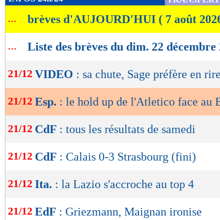
de
...
brèves d'AUJOURD'HUI ( 7 août 202
lecture
OK
...
Liste des brèves du dim. 22 décembre
21/12
VIDEO
: sa chute, Sage préfère en rir
21/12
Esp.
: le hold up de l'Atletico face au 
21/12
CdF
: tous les résultats de samedi
21/12
CdF
: Calais 0-3 Strasbourg (fini)
21/12
Ita.
: la Lazio s'accroche au top 4
21/12
EdF
: Griezmann, Maignan ironise