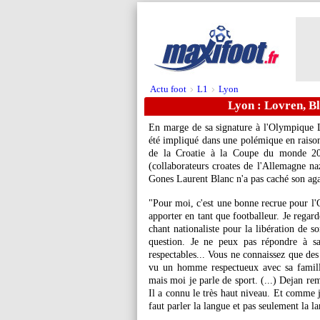
Actu foot
L1
Lyon
>
>
Lyon : Lovren, Bl
En marge de sa signature à l'Olympique L
été impliqué dans une polémique en raison
de la Croatie à la Coupe du monde 202
(collaborateurs croates de l'Allemagne naz
Gones Laurent Blanc n'a pas caché son ag
"Pour moi, c'est une bonne recrue pour l'OL
apporter en tant que footballeur. Je regard
chant nationaliste pour la libération de s
question. Je ne peux pas répondre à sa
respectables... Vous ne connaissez que des
vu un homme respectueux avec sa famill
mais moi je parle de sport. (...) Dejan rem
Il a connu le très haut niveau. Et comme j
faut parler la langue et pas seulement la l