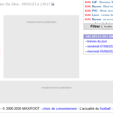
EdF
: Benzema, Ri
05/01
en Da Silva - 05/01/23 à 13h17
Bayern
: Blind e
05/01
PSG
: Messi, enco
05/01
Lecce
: victime d
05/01
Bayern
: un acco
05/01
emplacement publicitaire
Liste des brèv
...
Filtrer :
Liste des brèv
...
ARCHIVES DES B
.
brèves du jour
.
vendredi 07/08/20
.
mercredi 05/08/20
emplacement publicitaire
- © 2000-2026 MAXIFOOT -
choix de consentement
- L'actualité du
football
-