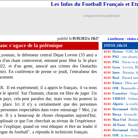
Les Infos du Football Français et E
Naples
: Ounahi, 
05/01
Al-Nassr
: Ronald
05/01
Francfort
: Kolo 
05/01
emplacement publicitaire
PSG
: Galtier se
05/01
Monaco
: Badiash
05/01
Barça
: Laporta 
05/01
OM
: Tudor envo
05/01
publié le
05/01/2023 à 13h17
LiveScore
-
clubs 
PSG
: Messi fêté 
05/01
anc s'agace de la polémique
INFOS 24h/24
Lyon
: Cherki se 
05/01
Hyères
: l'OM, Bo
05/01
yonnais, le défenseur central Dejan Lovren (33 ans) a
PSG
: une absen
05/01
 d'un chant controversé, entonné pour fêter la 3e place
PSG
: Navas va 
05/01
2, et d'un geste, associé aux crimes des Oustachis
Lyon
: Lovren, B
05/01
ie). En conférence de presse ce jeudi, l'entraîneur des
Inter
: Skriniar, 
05/01
acement.
Real
: Hazard tan
05/01
Palace
: Olise su
05/01
. Il est expérimenté, il a appris le français, il va nous
OM
: Beaumelle s
05/01
e le sportif. Sur l'humain, chacun est libre de juger. Un
Francfort
: Ongu
05/01
on pays, cela peut paraître dur, mais vous lui poserez la
VIDEOS
: Grêmio
05/01
 place. Ici il n'y a certainement que des personnes
Algérie
: la conf
05/01
Dortmund
: Bell
 personnes respectables dans votre entourage ? Moi, j'ai
05/01
Barça
: bousculé 
05/01
e. Il y a beaucoup de choses choquantes aujourd'hui,
Man Utd
: Butla
05/01
plissait ce que l'on cherchait au niveau de l'expérience.
Al-Nassr
: Ronald
05/01
e l'explique, quand on veut éduquer et être un leader il
Dortmund
: Bell
05/01
angue du football", a répondu le technicien français.
OM
: la Juve com
05/01