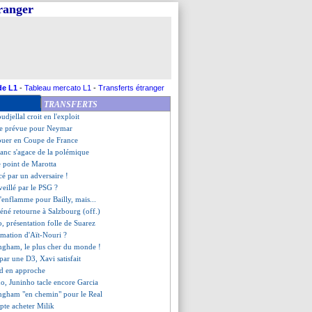
tranger
Giuntoli calme le jeu
o pas encore enregistré
Muani prêt à rester ?
nt un Neymar investi
ile vendu à Chelsea (off.)
juge Dembélé intransférable
ie un message à Dieng
de L1
-
Tableau mercato L1
-
Transferts étranger
au Parc, Galtier ne sait pas
TRANSFERTS
sent en confiance avec Blanc
udjellal croit en l'exploit
ce prévue pour Neymar
jouer en Coupe de France
lanc s'agace de la polémique
le point de Marotta
cé par un adversaire !
rveillé par le PSG ?
'enflamme pour Bailly, mais...
éné retourne à Salzbourg (off.)
, présentation folle de Suarez
irmation d'Aït-Nouri ?
ingham, le plus cher du monde !
par une D3, Xavi satisfait
nd en approche
o, Juninho tacle encore Garcia
ingham "en chemin" pour le Real
pte acheter Milik