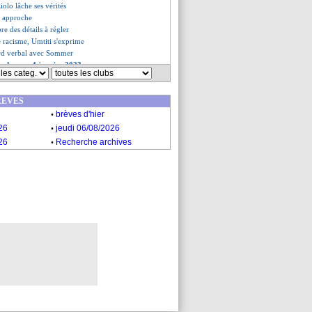
olo lâche ses vérités
n approche
re des détails à régler
e racisme, Umtiti s'exprime
rd verbal avec Sommer
es du mer. 4 janvier 2023
es du mar. 3 janvier 2023
REVES
.
brèves d'hier
.
26
jeudi 06/08/2026
.
26
Recherche archives