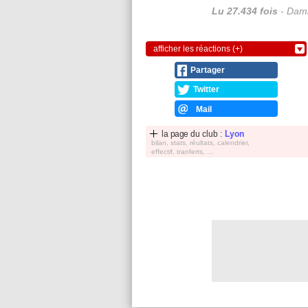
Lu 27.434 fois
- Dami
afficher les réactions (+)
Partager
Twitter
Mail
la page du club :
Lyon
bilan, stats, réultats, calendrier,
effectif, tranferts, ...