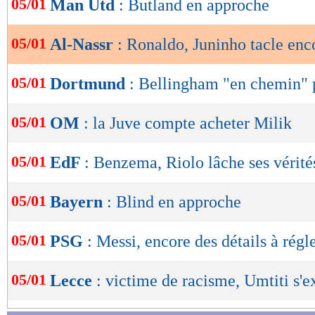
05/01
Man Utd
: Butland en approche
de
lecture
05/01
Al-Nassr
: Ronaldo, Juninho tacle enc
OK
05/01
Dortmund
: Bellingham "en chemin" 
05/01
OM
: la Juve compte acheter Milik
05/01
EdF
: Benzema, Riolo lâche ses vérité
05/01
Bayern
: Blind en approche
05/01
PSG
: Messi, encore des détails à régl
05/01
Lecce
: victime de racisme, Umtiti s'