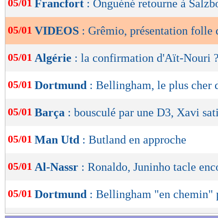
05/01
Francfort
: Onguéné retourne à Salzbo
de
lecture
05/01
VIDEOS
: Grêmio, présentation folle
OK
05/01
Algérie
: la confirmation d'Aït-Nouri 
05/01
Dortmund
: Bellingham, le plus cher
05/01
Barça
: bousculé par une D3, Xavi sati
05/01
Man Utd
: Butland en approche
05/01
Al-Nassr
: Ronaldo, Juninho tacle enc
05/01
Dortmund
: Bellingham "en chemin" 