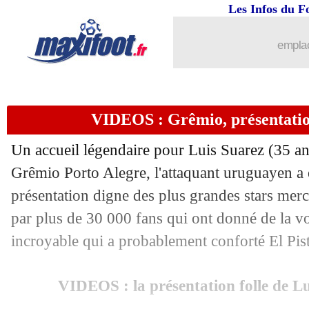
05/01
Al-Nassr
: Ronaldo pas encore enregis
Les Infos du F
05/01
Francfort
: Kolo Muani prêt à rester ?
emplac
05/01
PSG
: Galtier sent un Neymar investi
VIDEOS : Grêmio, présentation
05/01
Monaco
: Badiashile vendu à Chelsea 
Un accueil légendaire pour Luis Suarez (35 ans
05/01
Barça
: Laporta juge Dembélé intrans
Grêmio Porto Alegre, l'attaquant uruguayen a e
présentation digne des plus grandes stars merc
05/01
OM
: Tudor envoie un message à Die
par plus de 30 000 fans qui ont donné de la 
05/01
PSG
: Messi fêté au Parc, Galtier ne sa
incroyable qui a probablement conforté El Pis
05/01
Lyon
: Cherki se sent en confiance av
VIDEOS : la présentation folle de L