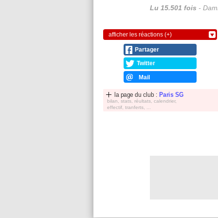
Lu 15.501 fois
- Dami
afficher les réactions (+)
Partager
Twitter
Mail
la page du club :
Paris SG
bilan, stats, réultats, calendrier,
effectif, tranferts, ...