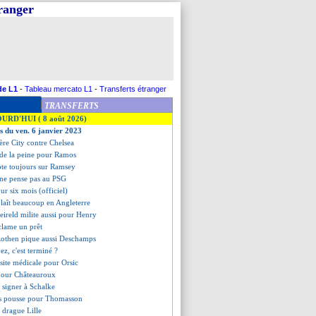
tranger
de L1
-
Tableau mercato L1
-
Transferts étranger
TRANSFERTS
OURD'HUI ( 8 août 2026)
es du ven. 6 janvier 2023
ère City contre Chelsea
 de la peine pour Ramos
te toujours sur Ramsey
ne pense pas au PSG
ur six mois (officiel)
 plaît beaucoup en Angleterre
eireld milite aussi pour Henry
clame un prêt
Rothen pique aussi Deschamps
ez, c'est terminé ?
isite médicale pour Orsic
 pour Châteauroux
 signer à Schalke
s pousse pour Thomasson
 drague Lille