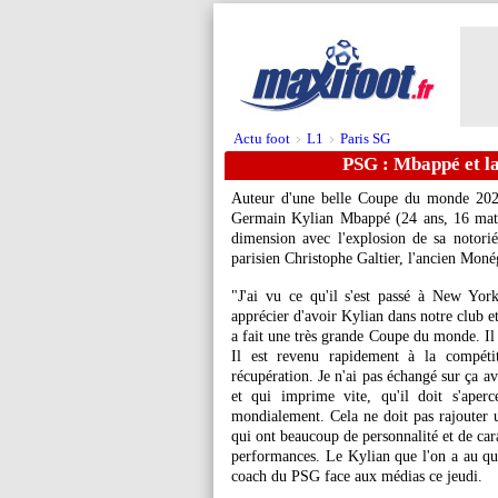
Actu foot
L1
Paris SG
>
>
PSG : Mbappé et la
Auteur d'une belle Coupe du monde 2022 
Germain Kylian Mbappé (24 ans, 16 match
dimension avec l'explosion de sa notori
parisien Christophe Galtier, l'ancien Moné
"J'ai vu ce qu'il s'est passé à New York
apprécier d'avoir Kylian dans notre club e
a fait une très grande Coupe du monde. Il 
Il est revenu rapidement à la compétit
récupération. Je n'ai pas échangé sur ça ave
et qui imprime vite, qu'il doit s'aper
mondialement. Cela ne doit pas rajouter un
qui ont beaucoup de personnalité et de carac
performances. Le Kylian que l'on a au quo
coach du PSG face aux médias ce jeudi.