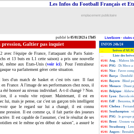
Les Infos du Football Français et E
emplacement publicitaire
publié le
05/01/2023 à 17h05
LiveScore
-
clubs 
 pression, Galtier pas inquiet
INFOS 24h/24
brèves d'AUJ
...
avec l'équipe de France, l'attaquant du Paris Saint-
Liste des brèv
...
s et 13 buts en L1 cette saison) a pris une nouvelle
Ang.
: Mahrez lib
05/01
été, même aux Etats-Unis (
voir ici
). Pour l'entraîneur
PSG
: Di Meco a
05/01
gasque va parfaitement gérer cette situation.
Nice
: Favre comp
05/01
Barça
: Dembélé 
05/01
 lors d'un match de basket et c'est très rare. Il faut
Bayern
: Blind po
05/01
t en France. A l'image de ses performances chez nous, il
Monaco
: Disasi
05/01
a été honoré au niveau individuel. A-t-il changé ? Non.
Belgique
: Alderw
05/01
ion, il a voulu vite rejouer. Maintenant, il est en
Lyon
: Barcola ré
05/01
c lui, mais je pense, car c'est un garçon très intelligent
EdF
: Benzema, 
05/01
cevoir que le regard sur lui a changé, il est connu
Chelsea
: Fernand
05/01
Southampton
: v
e pression. Il est comme ça, il fait partie des joueurs
05/01
PSG
: le groupe
05/01
tère. Il est capable de l'assumer, c'est le résultat de ses
Brest
: Uronen va
05/01
tidien est le même qu'en début de saison", a assuré le
Strasbourg
: Len
05/01
Angers
: Bentaleb
05/01