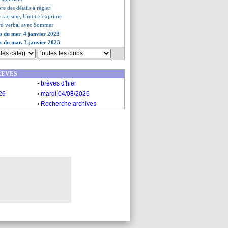
re des détails à régler
e racisme, Umtiti s'exprime
rd verbal avec Sommer
es du mer. 4 janvier 2023
es du mar. 3 janvier 2023
REVES
.
brèves d'hier
.
26
mardi 04/08/2026
.
Recherche archives