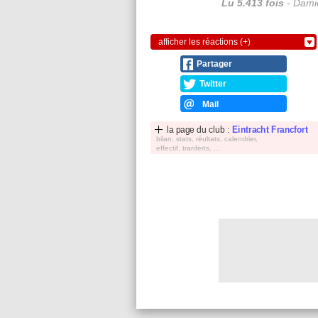
Lu 5.413 fois
- Damie
afficher les réactions (+)
Partager
Twitter
Mail
la page du club :
Eintracht Francfort
bilan, stats, réultats, calendrier,
effectif, tranferts, ...