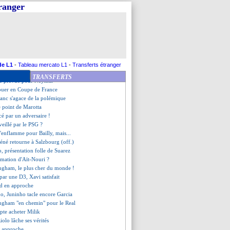
o pas encore enregistré
tranger
Muani prêt à rester ?
nt un Neymar investi
ile vendu à Chelsea (off.)
juge Dembélé intransférable
ie un message à Dieng
au Parc, Galtier ne sait pas
sent en confiance avec Blanc
de L1
-
Tableau mercato L1
-
Transferts étranger
udjellal croit en l'exploit
TRANSFERTS
ce prévue pour Neymar
jouer en Coupe de France
lanc s'agace de la polémique
le point de Marotta
cé par un adversaire !
rveillé par le PSG ?
'enflamme pour Bailly, mais...
éné retourne à Salzbourg (off.)
, présentation folle de Suarez
irmation d'Aït-Nouri ?
ingham, le plus cher du monde !
par une D3, Xavi satisfait
nd en approche
o, Juninho tacle encore Garcia
ingham "en chemin" pour le Real
pte acheter Milik
olo lâche ses vérités
n approche