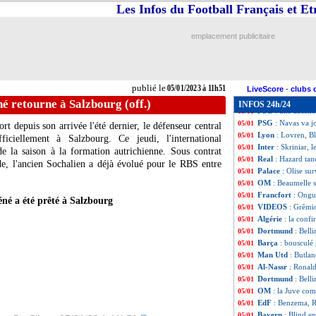
Al-Nassr
: Ronald
05/01
Les Infos du Football Français et E
Francfort
: Kolo 
05/01
PSG
: Galtier se
05/01
emplacement publicitaire
Monaco
: Badiash
05/01
Barça
: Laporta 
05/01
OM
: Tudor envo
05/01
PSG
: Messi fêté 
05/01
publié le
05/01/2023 à 11h51
Lyon
: Cherki se 
05/01
LiveScore
-
clubs 
Hyères
: l'OM, Bo
05/01
é retourne à Salzbourg (off.)
INFOS 24h/24
PSG
: une absen
05/01
PSG
: Navas va 
05/01
rt depuis son arrivée l'été dernier, le défenseur central
Lyon
: Lovren, B
05/01
ciellement à Salzbourg. Ce jeudi, l'international
Inter
: Skriniar, 
05/01
e la saison à la formation autrichienne. Sous contrat
Real
: Hazard tan
05/01
de, l'ancien Sochalien a déjà évolué pour le RBS entre
Palace
: Olise su
05/01
OM
: Beaumelle s
05/01
Francfort
: Ongu
05/01
é a été prêté à Salzbourg
VIDEOS
: Grêmio
05/01
Algérie
: la conf
05/01
Dortmund
: Bell
05/01
Barça
: bousculé 
05/01
Man Utd
: Butla
05/01
Al-Nassr
: Ronald
05/01
Dortmund
: Bell
05/01
OM
: la Juve com
05/01
EdF
: Benzema, Ri
05/01
Bayern
: Blind e
05/01