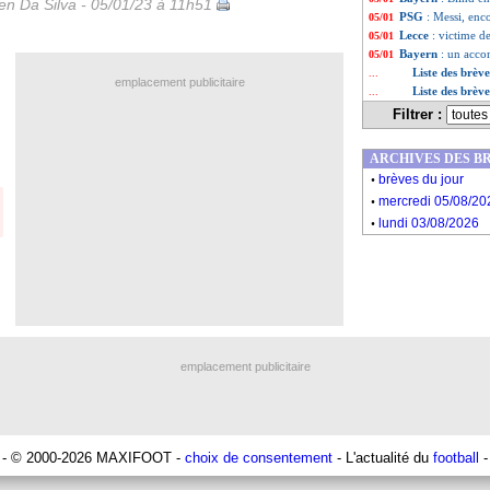
n Da Silva - 05/01/23 à 11h51
PSG
: Messi, enco
05/01
Lecce
: victime d
05/01
Bayern
: un acco
05/01
Liste des brèv
...
emplacement publicitaire
Liste des brèv
...
Filtrer :
ARCHIVES DES B
.
brèves du jour
.
mercredi 05/08/20
.
lundi 03/08/2026
emplacement publicitaire
- © 2000-2026 MAXIFOOT -
choix de consentement
- L'actualité du
football
-