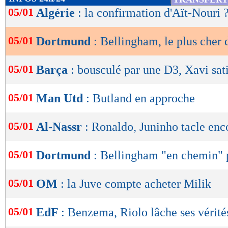
de
05/01
Algérie
: la confirmation d'Aït-Nouri 
5. Erling Håland (Manchester City) : 174,9 M
lecture
6. Pedri (FC Barcelone) : 170,2 M€
05/01
Dortmund
: Bellingham, le plus cher
OK
7. Gavi (FC Barcelone) : 147,6 M€
05/01
Barça
: bousculé par une D3, Xavi sati
8. Jamal Musiala (Bayern Munich) : 145,1 M
05/01
Man Utd
: Butland en approche
9. Josko Gvardiol (RB Leipzig) : 125,8 M€
05/01
Al-Nassr
: Ronaldo, Juninho tacle enc
10. Federico Valverde (Real Madrid) : 123,5
05/01
Dortmund
: Bellingham "en chemin" 
Lu 19.696 fois
- Damien Da Silva 
05/01
OM
: la Juve compte acheter Milik
05/01
EdF
: Benzema, Riolo lâche ses vérité