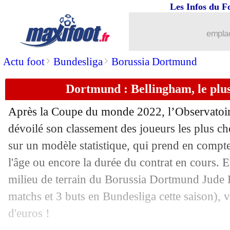
Les Infos du F
05/01
PSG
: Galtier sent un Neymar investi
emplac
05/01
Monaco
: Badiashile vendu à Chelsea 
>
>
Actu foot
Bundesliga
Borussia Dortmund
05/01
Barça
: Laporta juge Dembélé intrans
Dortmund : Bellingham, le plu
05/01
OM
: Tudor envoie un message à Die
Après la Coupe du monde 2022, l’Observatoir
05/01
PSG
: Messi fêté au Parc, Galtier ne sa
dévoilé son classement des joueurs les plus c
sur un modèle statistique, qui prend en compt
05/01
Lyon
: Cherki se sent en confiance av
l'âge ou encore la durée du contrat en cours. 
milieu de terrain du Borussia Dortmund Jude 
05/01
Hyères
: l'OM, Boudjellal croit en l'ex
matchs et 3 buts en Bundesliga cette saison), v
d'euros !
05/01
PSG
: une absence prévue pour Neym