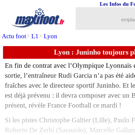
Les Infos du F
18/05
OM
: de la concurrence pour Amine A
emplac
18/05
Miami
: Matuidi n'exclut pas de faire 
>
>
Actu foot
L1
Lyon
18/05
Rennes
: Siebatcheu reste en Suisse (of
Lyon : Juninho toujours pl
18/05
EdF
: le cas Benzema enflamme Twitt
En fin de contrat avec l’Olympique Lyonnais en
18/05
Man Utd
: Cavani, Boca ne lâche pas l
sortie, l’entraîneur Rudi Garcia n’a pas été aid
fraîches avec le directeur sportif Juninho. Et 
18/05
EdF
: le "bombazo" Benzema enflamm
est déjà prévenu : il devra composer avec un B
présent, révèle France Football ce mardi !
18/05
VIDEO
: champion, Guardiola se lâch
Si les pistes Christophe Galtier (Lille), Paul
18/05
Barça
: trois cadres en danger ?
Roberto De Zerbi (Sassuolo), Marcello Gallard