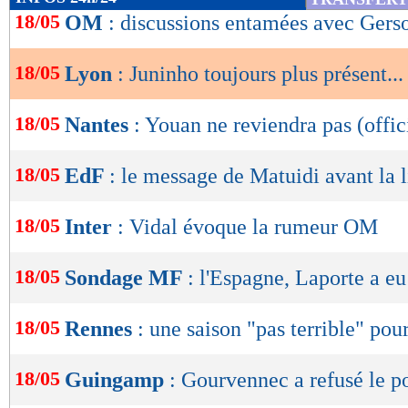
de
18/05
OM
: discussions entamées avec Gers
lecture
18/05
Lyon
: Juninho toujours plus présent...
OK
18/05
Nantes
: Youan ne reviendra pas (offic
18/05
EdF
: le message de Matuidi avant la l
18/05
Inter
: Vidal évoque la rumeur OM
18/05
Sondage MF
: l'Espagne, Laporte a eu
18/05
Rennes
: une saison "pas terrible" pou
18/05
Guingamp
: Gourvennec a refusé le p