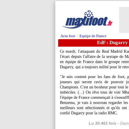
Actu foot
Equipe de France
>
EdF : Dugarry
Ce mardi, l'attaquant du Real Madrid Ka
l'écart depuis l'affaire de la sextape de 
en équipe de France dans le groupe reten
Dugarry, qui a toujours milité pour le ret
"Je suis content pour les fans de foot, 
joueurs qui seront ravis de pouvoir 
Champions. C'est un bonheur pour tout le m
imbéciles. (...) On rêve tous de voir M
l'équipe de France commençait à s'essouffl
Benzema, je vais à nouveau regarder les
meilleurs sont sélectionnés et qu'ils on
confié Dugarry pour la radio RMC.
Lu 30.461 fois
- Dami