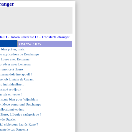
tranger
D le savait depuis un moment
 fierté d'Aulas
a réaction de Mbappé
très content" pour Benzema
e Graët savoure le happy end
ccroché malgré Cavani
irme son envie, mais...
de L1
-
Tableau mercato L1
-
Transferts étranger
nzema, Deschamps répond
TRANSFERTS
Thuram, Deschamps se justifie
t bien prévu, mais...
es explications de Deschamps
ur l'Euro avec Benzema !
ut rêver avec Benzema
 renonce à l'Euro
nzema doit être appelé !
rbe lob lointain de Cavani !
p individualiste...
arqué se réjouit
n mis en vente !
discute bien pour Wijnaldum
Di Meco comprend Deschamps
 sélectionné et ému
l'Euro, L'Equipe catégorique !
e de Draxler
ial ciblé pour l'après-Kane ?
ente le cas Benzema