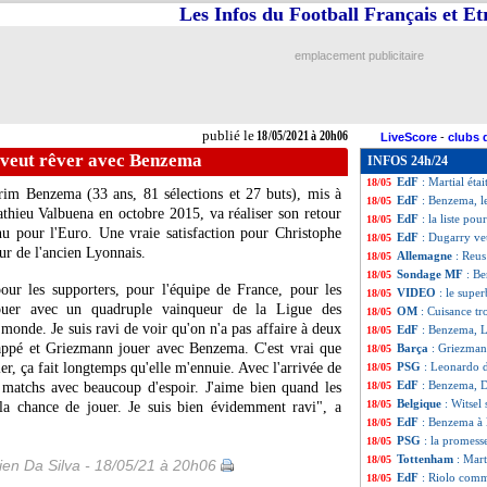
Les Infos du Football Français et E
EdF
: Benzema, D
18/05
EdF
: Benzema, la
18/05
EdF
: Benzema, l
18/05
emplacement publicitaire
EdF
: Mandanda "
18/05
EdF
: Benzema, L
18/05
Ang.
: Man Utd a
18/05
JO
: Mbappé conf
18/05
publié le
18/05/2021 à 20h06
LiveScore
-
clubs 
EdF
: Giroud-Be
18/05
 veut rêver avec Benzema
INFOS 24h/24
EdF
: Koundé et 
18/05
EdF
: Martial étai
18/05
rim Benzema (33 ans, 81 sélections et 27 buts), mis à
EdF
: Benzema, l
18/05
Mathieu Valbuena en octobre 2015, va réaliser son retour
EdF
: la liste po
18/05
u pour l'Euro. Une vraie satisfaction pour Christophe
EdF
: Dugarry ve
18/05
our de l'ancien Lyonnais.
Allemagne
: Reus
18/05
Sondage MF
: Be
18/05
pour les supporters, pour l'équipe de France, pour les
VIDEO
: le supe
18/05
jouer avec un quadruple vainqueur de la Ligue des
OM
: Cuisance tro
18/05
onde. Je suis ravi de voir qu'on n'a pas affaire à deux
EdF
: Benzema, L
18/05
bappé et Griezmann jouer avec Benzema. C'est vrai que
Barça
: Griezman
18/05
er, ça fait longtemps qu'elle m'ennuie. Avec l'arrivée de
PSG
: Leonardo 
18/05
EdF
: Benzema, 
 matchs avec beaucoup d'espoir. J'aime bien quand les
18/05
Belgique
: Witsel
18/05
t la chance de jouer. Je suis bien évidemment ravi", a
EdF
: Benzema à 
18/05
PSG
: la promess
18/05
Tottenham
: Mart
18/05
en Da Silva - 18/05/21 à 20h06
EdF
: Riolo comm
18/05