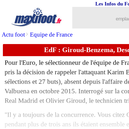
18/05
OM
: ça négocie pour Gerson, mais...
Les Infos du F
18/05
Monaco
: Kovac, son plan face à Mba
emplac
18/05
L1-L2 (barrages)
: Grenoble élimine 
>
Actu foot
Equipe de France
EdF : Giroud-Benzema, Des
18/05
EdF
: Deschamps, Thuram et le "droit 
Pour l'Euro, le sélectionneur de l'équipe de 
18/05
PSG
: Neymar et Kimpembe, Pochetti
pris la décision de rappeler l'attaquant Karim
sélections et 27 buts), absent depuis l'affaire 
18/05
EdF
: B. Mendy réagit... en plein matc
Valbuena en octobre 2015. Interrogé sur la co
18/05
EdF
: Benzema, Djaziri savoure... et t
Real Madrid et Olivier Giroud, le technicien tr
"Il y a toujours de la concurrence. Vous cite
18/05
Ang.
: Manchester City renversé par B
pendant plus de trois ans ils étaient ensemble e