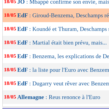
18/05
JO
: Mbappé confirme son envie, mais.
de
lecture
18/05
EdF
: Giroud-Benzema, Deschamps r
OK
18/05
EdF
: Koundé et Thuram, Deschamps se
18/05
EdF
: Martial était bien prévu, mais...
18/05
EdF
: Benzema, les explications de 
18/05
EdF
: la liste pour l'Euro avec Benzem
18/05
EdF
: Dugarry veut rêver avec Benze
18/05
Allemagne
: Reus renonce à l'Euro