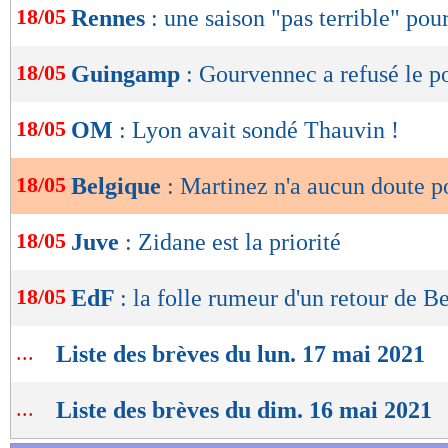
18/05
Rennes
: une saison "pas terrible" pou
de
lecture
18/05
Guingamp
: Gourvennec a refusé le p
OK
18/05
OM
: Lyon avait sondé Thauvin !
18/05
Belgique
: Martinez n'a aucun doute 
18/05
Juve
: Zidane est la priorité
18/05
EdF
: la folle rumeur d'un retour de 
...
Liste des brèves du lun. 17 mai 2021
...
Liste des brèves du dim. 16 mai 2021