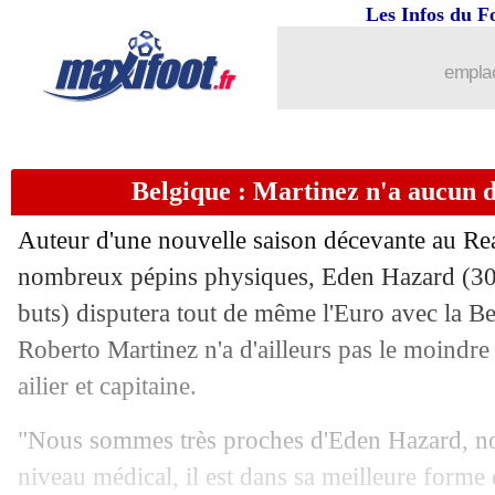
Les Infos du F
18/05
VIDEO
: champion, Guardiola se lâch
emplac
18/05
Barça
: trois cadres en danger ?
18/05
Nantes
: Francfort à fond sur Kolo Mu
Belgique : Martinez n'a aucun 
18/05
Palace
: Roy Hodgson va partir (offici
Auteur d'une nouvelle saison décevante au Rea
18/05
PSG
: une nouvelle piste dans le coulo
nombreux pépins physiques, Eden Hazard (30 a
buts) disputera tout de même l'Euro avec la B
18/05
Barça
: porte ouverte pour Griezmann
Roberto Martinez n'a d'ailleurs pas le moindre
ailier et capitaine.
18/05
Nice
: Dolberg vers le divorce ?
"Nous sommes très proches d'Eden Hazard, nou
18/05
Arsenal
: David Luiz, c'est fini (offici
niveau médical, il est dans sa meilleure forme