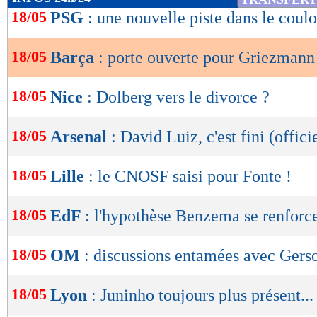
de
18/05
PSG
: une nouvelle piste dans le coulo
lecture
18/05
Barça
: porte ouverte pour Griezmann
OK
18/05
Nice
: Dolberg vers le divorce ?
18/05
Arsenal
: David Luiz, c'est fini (offici
18/05
Lille
: le CNOSF saisi pour Fonte !
18/05
EdF
: l'hypothèse Benzema se renforce
18/05
OM
: discussions entamées avec Gers
18/05
Lyon
: Juninho toujours plus présent...