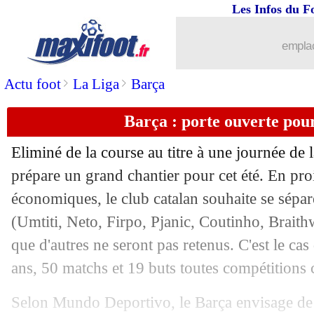
Les Infos du F
18/05
EdF
: Benzema, Di Meco comprend 
emplac
18/05
Belgique
: Witsel sélectionné et ému
>
>
Actu foot
La Liga
Barça
18/05
EdF
: Benzema à l'Euro, L'Equipe cat
Barça : porte ouverte po
18/05
PSG
: la promesse de Draxler
Eliminé de la course au titre à une journée de 
18/05
Tottenham
: Martial ciblé pour l'aprè
prépare un grand chantier pour cet été. En proi
économiques, le club catalan souhaite se sépar
18/05
EdF
: Riolo commente le cas Benzem
(Umtiti, Neto, Firpo, Pjanic, Coutinho, Braith
que d'autres ne seront pas retenus. C'est le c
18/05
OM
: de la concurrence pour Amine A
ans, 50 matchs et 19 buts toutes compétitions c
18/05
Miami
: Matuidi n'exclut pas de faire 
Selon Mundo Deportivo, le Barça envisage de la