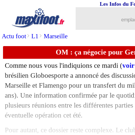
Les Infos du F
emplac
>
>
Actu foot
L1
Marseille
OM : ça négocie pour Ger
Comme nous vous l'indiquions ce mardi (
voir
brésilien Globoesporte a annoncé des discussi
Marseille et Flamengo pour un transfert du mi
ans). Une information confirmée par le quoti
plusieurs réunions entre les différentes partie
éventuelle opération cet été.
Pour autant, ce dossier reste complexe. Le club 