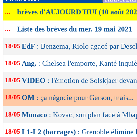
de
...
brèves d'AUJOURD'HUI (10 août 202
lecture
OK
...
Liste des brèves du mer. 19 mai 2021
18/05
EdF
: Benzema, Riolo agacé par Desc
18/05
Ang.
: Chelsea l'emporte, Kanté inquiè
18/05
VIDEO
: l'émotion de Solskjaer devan
18/05
OM
: ça négocie pour Gerson, mais...
18/05
Monaco
: Kovac, son plan face à Mba
18/05
L1-L2 (barrages)
: Grenoble élimine 