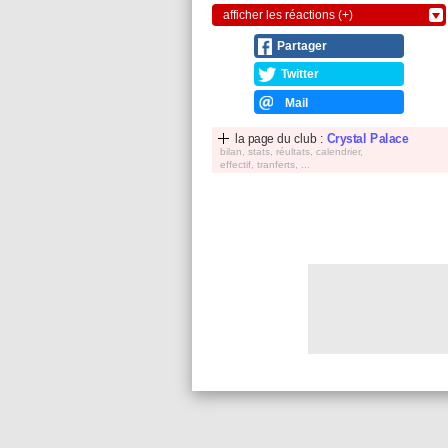
afficher les réactions (+)
Partager
Twitter
Mail
la page du club :
Crystal Palace
bilan, stats, réultats, calendrier,
effectif, tranferts, ...