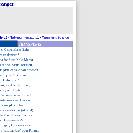
tranger
e de Draxler
ial ciblé pour l'après-Kane ?
ente le cas Benzema
urrence pour Amine Adli
'exclut pas de faire une "Ibra"
eu reste en Suisse (officiel)
zema enflamme Twitter !
de L1
-
Tableau mercato L1
-
Transferts étranger
, Boca ne lâche pas l'affaire !
TRANSFERTS
zo" Benzema enflamme l'Espagne !
n, Guardiola se lâche !
res en danger ?
rt à fond sur Kolo Muani
son va partir (officiel)
e piste dans le couloir droit
verte pour Griezmann
rs le divorce ?
iz, c'est fini (officiel)
aisi pour Fonte !
e Benzema se renforce !
s entamées avec Gerson
ujours plus présent...
 reviendra pas (officiel)
de Matuidi avant la liste
que la rumeur OM
Espagne, Laporte a eu raison
on "pas terrible" pour Pinault