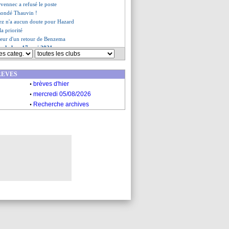
vennec a refusé le poste
 sondé Thauvin !
ez n'a aucun doute pour Hazard
la priorité
umeur d'un retour de Benzema
es du lun. 17 mai 2021
es du dim. 16 mai 2021
REVES
.
brèves d'hier
.
mercredi 05/08/2026
.
Recherche archives