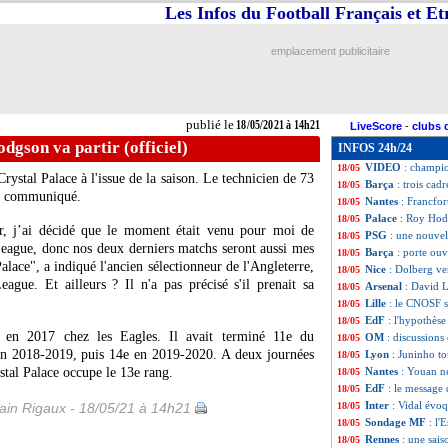
Les Infos du Football Français et E
PSG
: la promess
18/05
Tottenham
: Mart
18/05
EdF
: Riolo comm
18/05
emplacement publicitaire
OM
: de la conc
18/05
Miami
: Matuidi n
18/05
Rennes
: Siebatch
18/05
EdF
: le cas Ben
18/05
publié le
18/05/2021 à 14h21
LiveScore
-
clubs 
Man Utd
: Cavani
18/05
dgson va partir (officiel)
INFOS 24h/24
EdF
: le "bomba
18/05
VIDEO
: champio
18/05
rystal Palace à l'issue de la saison. Le technicien de 73
Barça
: trois cad
18/05
un communiqué.
Nantes
: Francfo
18/05
Palace
: Roy Hodg
18/05
, j’ai décidé que le moment était venu pour moi de
PSG
: une nouvell
18/05
 League, donc nos deux derniers matchs seront aussi mes
Barça
: porte ou
18/05
alace", a indiqué l'ancien sélectionneur de l'Angleterre,
Nice
: Dolberg ve
18/05
ague. Et ailleurs ? Il n'a pas précisé s'il prenait sa
Arsenal
: David Lu
18/05
Lille
: le CNOSF s
18/05
EdF
: l'hypothès
18/05
é en 2017 chez les Eagles. Il avait terminé 11e du
OM
: discussion
18/05
en 2018-2019, puis 14e en 2019-2020. A deux journées
Lyon
: Juninho to
18/05
stal Palace occupe le 13e rang.
Nantes
: Youan ne
18/05
EdF
: le message 
18/05
Inter
: Vidal évo
in Rigaux - 18/05/21 à 14h21
18/05
Sondage MF
: l'
18/05
Rennes
: une sais
18/05