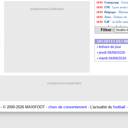
Guingamp
: Gour
18/05
OM
: Lyon avait
18/05
emplacement publicitaire
Belgique
: Martin
18/05
Juve
: Zidane est 
18/05
EdF
: la folle r
18/05
Liste des brèv
...
Filtrer :
Liste des brèv
...
ARCHIVES DES B
.
brèves du jour
.
jeudi 06/08/2026
.
mardi 04/08/2026
emplacement publicitaire
- © 2000-2026 MAXIFOOT -
choix de consentement
- L'actualité du
football
-