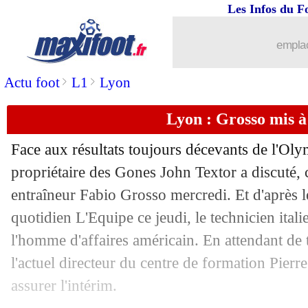
Les Infos du F
30/11
Lyon
: Grosso, clap de fin confirmé (of
emplac
30/11
Man Utd
: Martial tancé par Schmeich
>
>
Actu foot
L1
Lyon
30/11
OM
: Benatia nommé conseiller sportif
Lyon : Grosso mis à
30/11
Nantes
: Kita explique le départ d'Ari
Face aux résultats toujours décevants de l'Ol
30/11
Real
: Paz a réalisé son rêve
propriétaire des Gones John Textor a discuté
entraîneur Fabio Grosso mercredi. Et d'après 
30/11
Classement FIFA
: la France toujour
quotidien L'Equipe ce jeudi, le technicien itali
l'homme d'affaires américain. En attendant de
30/11
Real
: Ancelotti toujours surpris par 
l'actuel directeur du centre de formation Pierr
assurer l'intérim.
30/11
Man Utd
: Ten Hag défend encore On