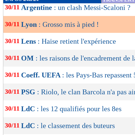
de
30/11
Argentine
: un clash Messi-Scaloni ?
lecture
30/11
Lyon
: Grosso mis à pied !
OK
30/11
Lens
: Haise retient l'expérience
30/11
OM
: les raisons de l'encadrement d
30/11
Coeff. UEFA
: les Pays-Bas repassent 
30/11
PSG
: Riolo, le clan Barcola n'a pas a
30/11
LdC
: les 12 qualifiés pour les 8es
30/11
LdC
: le classement des buteurs