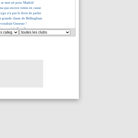
 se sent né pour Madrid
a pas encore remis en cause
ygo n'a pas le droit de parler
 la grande classe de Bellingham
e voudrait Genesio !
é nommé (officiel)
'en revient pas
ash Messi-Scaloni ?
 à pied !
nt l'expérience
 de l'encadrement de la DNCG
s Pays-Bas repassent 5es
lan Barcola n'a pas aimé
ifiés pour les 8es
nt des buteurs
 de Joselu
s tristes records en C1...
es du mer. 29 novembre 2023
ves du mar. 28 novembre 2023