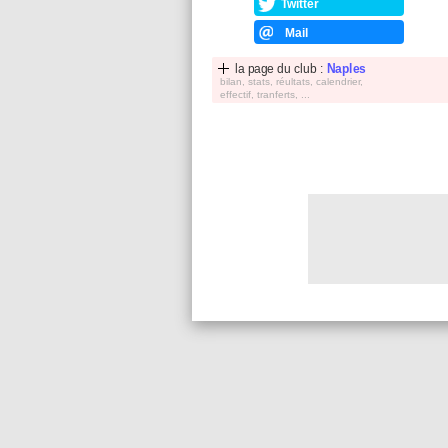
Twitter
Mail
la page du club :
Naples
bilan, stats, réultats, calendrier,
effectif, tranferts, ...