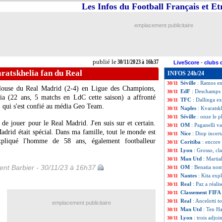
Les Infos du Football Français et E
PSG
: un prêt po
30/11
Nantes
: les pre
30/11
ArS
: le carton d'
30/11
emplacement publicitaire
Nice
: la défense 
30/11
VIDEO
: terrain 
30/11
Troyes
: Guion en
30/11
C4
: Olimpija Lju
30/11
publié le
30/11/2023 à 16h37
LiveScore
-
clubs 
C3
: Maccabi Hai
30/11
ratskhelia fan du Real
INFOS 24h/24
TdC
: PSG-Toulou
30/11
Séville
: Ramos en
30/11
pelouse du Real Madrid (2-4) en Ligue des Champions,
EdF
: Deschamps n
30/11
ia
(22 ans, 5 matchs en LdC cette saison) a affronté
TFC
: Dallinga ex
30/11
i, qui s'est confié au média Geo Team.
Naples
: Kvaratsk
30/11
Séville
: onze le p
30/11
de jouer pour le Real Madrid. J'en suis sur et certain.
OM
: Paganelli v
30/11
adrid était spécial. Dans ma famille, tout le monde est
Nice
: Diop incer
30/11
liqué l'homme de 58 ans, également footballeur
Coritiba
: encore 
30/11
Lyon
: Grosso, cl
30/11
Man Utd
: Martia
30/11
nt Barbier - 30/11/23 à 16h37
OM
: Benatia nom
30/11
Nantes
: Kita exp
30/11
Real
: Paz a réali
30/11
Classement FIFA
30/11
Real
: Ancelotti 
30/11
emplacement publicitaire
Man Utd
: Ten H
30/11
Lyon
: trois adjo
30/11