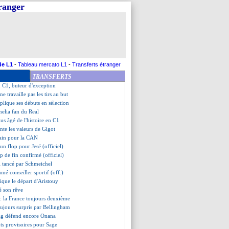
tranger
ur Tenas ?
miers mots de Gourvennec
Al Ahli !
à l'œuvre, Farioli adore
gorgé d'eau pour Lille !
 passe de prendre le relai
bljana-Lille, les compos
de L1
-
Tableau mercato L1
-
Transferts étranger
fa-Rennes, les compos
TRANSFERTS
se au Parc des Princes
 C1, buteur d'exception
e travaille pas les tirs au but
plique ses débuts en sélection
helia fan du Real
lus âgé de l'histoire en C1
ante les valeurs de Gigot
tain pour la CAN
un flop pour Jesé (officiel)
ap de fin confirmé (officiel)
l tancé par Schmeichel
mé conseiller sportif (off.)
lique le départ d'Aristouy
sé son rêve
: la France toujours deuxième
toujours surpris par Bellingham
ag défend encore Onana
ints provisoires pour Sage