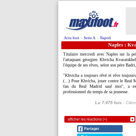
Actu foot
Serie A
Napoli
>
>
Naples : Kva
Titulaire mercredi avec Naples sur la 
l'attaquant géorgien Khvicha
Kvaratskhel
l'équipe de ses rêves, selon son père Badr
"Khvicha a toujours rêvé et rêve toujours 
(...) Pour Khvicha, jouer contre le Real M
fan du Real Madrid sauf moi", a exp
professionnel du temps de sa jeunesse.
Lu 7.475 fois
- Cléme
afficher les réactions (+)
Partager