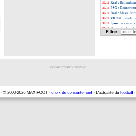
Real
: Bellingham
30/11
PSG
: Donnarumm
30/11
Real
: Messi, Rodr
30/11
VIDEO
: Joselu,
30/11
Lyon
: le vestiair
30/11
Caen
: Seube a ét
30/11
Filtrer :
Arsenal
: Arteta n
30/11
Argentine
: un cl
30/11
Lyon
: Grosso mis
30/11
Lens
: Haise retie
30/11
OM
: les raisons
30/11
Coeff. UEFA
: le
30/11
PSG
: Riolo, le c
30/11
emplacement publicitaire
LdC
: les 12 qual
30/11
LdC
: le classeme
30/11
Real
: les excuses
30/11
Lens
: la soirée de
30/11
Liste des brèv
...
- © 2000-2026 MAXIFOOT -
choix de consentement
- L'actualité du
football
-
Liste des brè
...