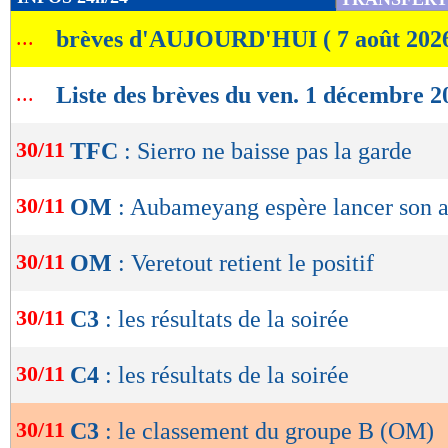
de
...
brèves d'AUJOURD'HUI ( 7 août 202
lecture
OK
...
Liste des brèves du ven. 1 décembre 2
30/11
TFC
: Sierro ne baisse pas la garde
30/11
OM
: Aubameyang espère lancer son 
30/11
OM
: Veretout retient le positif
30/11
C3
: les résultats de la soirée
30/11
C4
: les résultats de la soirée
30/11
C3
: le classement du groupe B (OM)