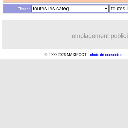
Filtrer :
30/11
C3
: Marseille 4-3 Ajax (fini)
30/11
C3
: le classement du groupe E (Toulo
emplacement publici
30/11
C3
: Toulouse 0-0 RU St Gilloise (fini)
- © 2000-2026 MAXIFOOT -
choix de consentemen
30/11
Rennes
: objectif rempli pour Stéphan
30/11
VIDEO
: la superbe bicyclette d'Aub
30/11
Clermont
: la commission de la LFP f
30/11
Le Havre
: Ayew connaît sa sanction
30/11
VIDEO
: l'OM rapidement calmé...