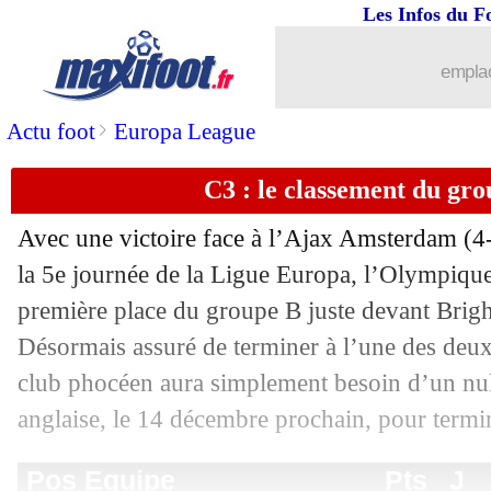
Les Infos du F
emplac
>
Actu foot
Europa League
C3 : le classement du gr
Avec une victoire face à l’Ajax Amsterdam (4-
la 5e journée de la Ligue Europa, l’Olympique
première place du groupe B juste devant Brigh
Pos
Equipe
Pts
J
G
N
P
Bp
Bc
Di
1
Marseille
11
5
3
2
0
14
9
+
Désormais assuré de terminer à l’une des deux
2
Brighton
10
5
3
1
1
9
5
+
club phocéen aura simplement besoin d’un nul
3
AEK Athènes
4
5
1
1
3
5
9
-
4
Ajax Amsterdam
2
5
0
2
3
7
12
-
anglaise, le 14 décembre prochain, pour termin