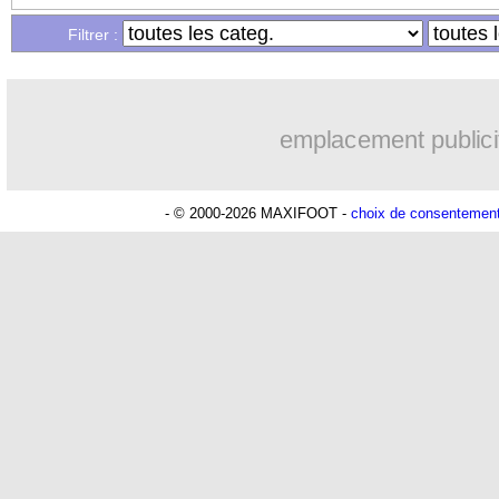
Filtrer :
30/11
C3
: Marseille 4-3 Ajax (fini)
30/11
C3
: le classement du groupe E (Toulo
emplacement publici
30/11
C3
: Toulouse 0-0 RU St Gilloise (fini)
- © 2000-2026 MAXIFOOT -
choix de consentemen
30/11
Rennes
: objectif rempli pour Stéphan
30/11
VIDEO
: la superbe bicyclette d'Aub
30/11
Clermont
: la commission de la LFP f
30/11
Le Havre
: Ayew connaît sa sanction
30/11
VIDEO
: l'OM rapidement calmé...