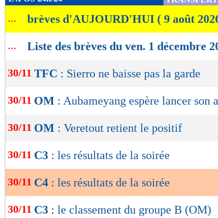
de
Groupe G :
HJK 2-2 Aberdeen, Francfort 1
...
brèves d'AUJOURD'HUI ( 9 août 202
lecture
Groupe H :
Nordsjaelland 6-1 Fenerbahçe, S
OK
...
Liste des brèves du ven. 1 décembre 2
Ludogorets
30/11
TFC
: Sierro ne baisse pas la garde
Retrouvez tous les résultats, les buteurs et
SCORE de Maxifoot.
30/11
OM
: Aubameyang espère lancer son 
Lu 7.736 fois
- Youcef Touaitia 
30/11
OM
: Veretout retient le positif
30/11
C3
: les résultats de la soirée
30/11
C4
: les résultats de la soirée
30/11
C3
: le classement du groupe B (OM)