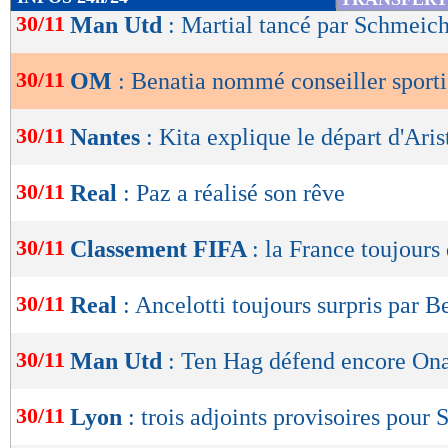
de
30/11
Man Utd
: Martial tancé par Schmeich
lecture
30/11
OM
: Benatia nommé conseiller sportif
OK
30/11
Nantes
: Kita explique le départ d'Ari
30/11
Real
: Paz a réalisé son rêve
30/11
Classement FIFA
: la France toujour
30/11
Real
: Ancelotti toujours surpris par 
30/11
Man Utd
: Ten Hag défend encore On
30/11
Lyon
: trois adjoints provisoires pour 