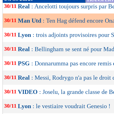
de
30/11
Real
: Ancelotti toujours surpris par 
lecture
30/11
Man Utd
: Ten Hag défend encore On
OK
30/11
Lyon
: trois adjoints provisoires pour 
30/11
Real
: Bellingham se sent né pour Mad
30/11
PSG
: Donnarumma pas encore remis 
30/11
Real
: Messi, Rodrygo n'a pas le droit 
30/11
VIDEO
: Joselu, la grande classe de 
30/11
Lyon
: le vestiaire voudrait Genesio !