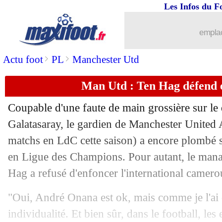
Les Infos du F
30/11
C3
: Maccabi Haifa-Rennes, les comp
emplac
30/11
TdC
: PSG-Toulouse au Parc des Princ
>
>
Actu foot
PL
Manchester Utd
30/11
Séville
: Ramos en C1, buteur d'except
Man Utd : Ten Hag défend
30/11
EdF
: Deschamps ne travaille pas les t
Coupable d'une faute de main grossière sur le
30/11
TFC
: Dallinga explique ses débuts en
Galatasaray, le gardien de Manchester United
matchs en LdC cette saison) a encore plombé 
30/11
Naples
: Kvaratskhelia fan du Real
en Ligue des Champions. Pour autant, le mana
Hag a refusé d'enfoncer l'international camero
30/11
Séville
: onze le plus âgé de l'histoire
"Oui, André Onana est ok, mais comme je l'ai di
30/11
OM
: Paganelli vante les valeurs de G
individualité. Et bien sûr, dans le football, les 