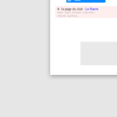
la page du club :
Le Havre
bilan, stats, réultats, calendrier,
effectif, tranferts, ...