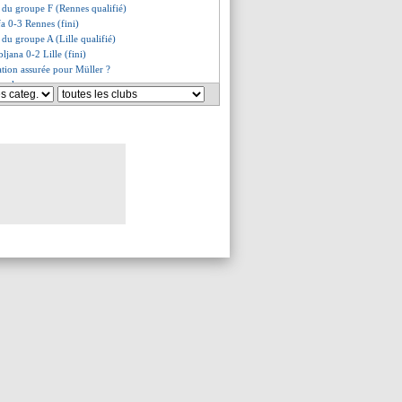
t du groupe F (Rennes qualifié)
a 0-3 Rennes (fini)
 du groupe A (Lille qualifié)
ljana 0-2 Lille (fini)
ation assurée pour Müller ?
ax, les compos
St Gilloise, les compos
 revenir, quid de Genesio ?
rd toujours marqué
ur Tenas ?
miers mots de Gourvennec
Al Ahli !
à l'œuvre, Farioli adore
gorgé d'eau pour Lille !
 passe de prendre le relai
bljana-Lille, les compos
fa-Rennes, les compos
se au Parc des Princes
 C1, buteur d'exception
e travaille pas les tirs au but
plique ses débuts en sélection
helia fan du Real
lus âgé de l'histoire en C1
ante les valeurs de Gigot
tain pour la CAN
un flop pour Jesé (officiel)