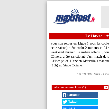
Le Havre : A
Pour son retour en Ligue 1 sous les coul
cette saison) a été exclu 2 minutes et 24 
week-end dernier. Le milieu offensif, cou
Cömert, a été sanctionné d'un match de s
LFP ce jeudi. L'ancien Marseillais manqu
(13h) au Stade Océane.
Lu 19.301 fois
- Gil
afficher les réactions (1)
Partager
Twitter
Mail