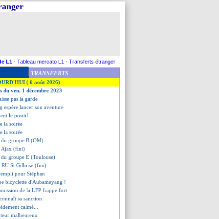
tranger
de L1
-
Tableau mercato L1
-
Transferts étranger
TRANSFERTS
OURD'HUI ( 6 août 2026)
es du ven. 1 décembre 2023
aisse pas la garde
 espère lancer son aventure
ient le positif
de la soirée
de la soirée
nt du groupe B (OM)
 Ajax (fini)
t du groupe E (Toulouse)
 RU St Gilloise (fini)
 rempli pour Stéphan
rbe bicyclette d'Aubameyang !
mmission de la LFP frappe fort
connaît sa sanction
pidement calmé...
teur malheureux