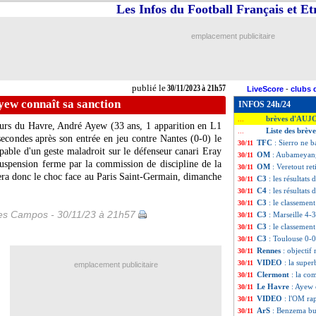
Les Infos du Football Français et E
emplacement publicitaire
publié le
30/11/2023 à 21h57
LiveScore
-
clubs 
yew connaît sa sanction
INFOS 24h/24
brèves d'AUJ
...
eurs du Havre, André Ayew (33 ans, 1 apparition en L1
Liste des brèv
...
secondes après son entrée en jeu contre Nantes (0-0) le
TFC
: Sierro ne b
30/11
pable d'un geste maladroit sur le défenseur canari Eray
OM
: Aubameyang
30/11
uspension ferme par la commission de discipline de la
OM
: Veretout ret
30/11
era donc le choc face au Paris Saint-Germain, dimanche
C3
: les résultats 
30/11
C4
: les résultats 
30/11
C3
: le classeme
30/11
les Campos - 30/11/23 à 21h57
C3
: Marseille 4-3
30/11
C3
: le classemen
30/11
C3
: Toulouse 0-0
30/11
Rennes
: objectif
30/11
VIDEO
: la supe
30/11
emplacement publicitaire
Clermont
: la co
30/11
Le Havre
: Ayew 
30/11
VIDEO
: l'OM ra
30/11
ArS
: Benzema bu
30/11