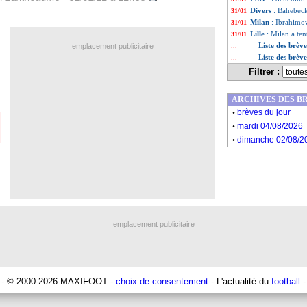
Divers
: Bahebeck
31/01
Milan
: Ibrahimo
31/01
Lille
: Milan a ten
31/01
Liste des brèv
emplacement publicitaire
...
Liste des brèv
...
Filtrer :
ARCHIVES DES B
.
brèves du jour
.
mardi 04/08/2026
.
dimanche 02/08/2
emplacement publicitaire
- © 2000-2026 MAXIFOOT -
choix de consentement
- L'actualité du
football
-