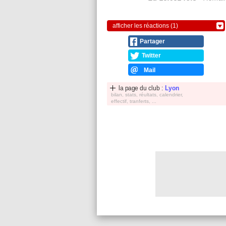
afficher les réactions (1)
Partager
Twitter
Mail
la page du club :
Lyon
bilan, stats, réultats, calendrier,
effectif, tranferts, ...