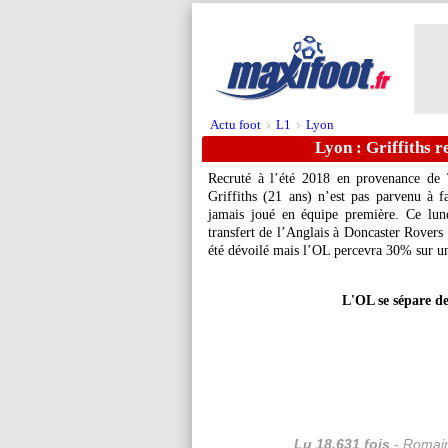
Actu foot
L1
Lyon
>
>
Lyon : Griffiths r
Recruté à l’été 2018 en provenance de T
Griffiths (21 ans) n’est pas parvenu à 
jamais joué en équipe première. Ce lun
transfert de l’Anglais à Doncaster Rovers
été dévoilé mais l’OL percevra 30% sur un 
L'OL se sépare de 
Lu 18.631 fois
- Romain