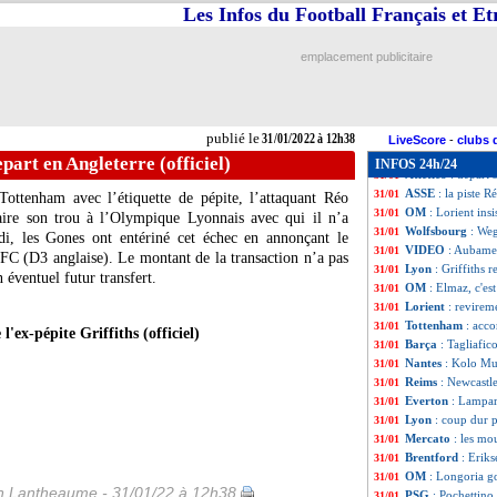
Lyon
: Faivre jus
31/01
Les Infos du Football Français et E
ASSE
: Crivelli, c
31/01
Lorient
: 4 M€ p
31/01
emplacement publicitaire
Lyon
: Ndombélé,
31/01
Man City
: Alvar
31/01
Lyon
: option d'
31/01
Angers
: Fulgini
31/01
publié le
31/01/2022 à 12h38
Everton
: Lampar
31/01
LiveScore
-
clubs 
Lorient
: accord 
31/01
epart en Angleterre (officiel)
INFOS 24h/24
Atletico
: départ 
31/01
ASSE
: la piste 
31/01
ottenham avec l’étiquette de pépite, l’attaquant Réo
OM
: Lorient in
31/01
faire son trou à l’Olympique Lyonnais avec qui il n’a
Wolfsbourg
: Weg
31/01
di, les Gones ont entériné cet échec en annonçant le
VIDEO
: Aubamey
31/01
 FC (D3 anglaise). Le montant de la transaction n’a pas
Lyon
: Griffiths r
31/01
éventuel futur transfert.
OM
: Elmaz, c'es
31/01
Lorient
: revirem
31/01
Tottenham
: acc
31/01
l'ex-pépite Griffiths (officiel)
Barça
: Tagliafic
31/01
Nantes
: Kolo Mu
31/01
Reims
: Newcastl
31/01
Everton
: Lampar
31/01
Lyon
: coup dur p
31/01
Mercato
: les mo
31/01
Brentford
: Eriks
31/01
OM
: Longoria g
31/01
 Lantheaume - 31/01/22 à 12h38
PSG
: Pochettino
31/01