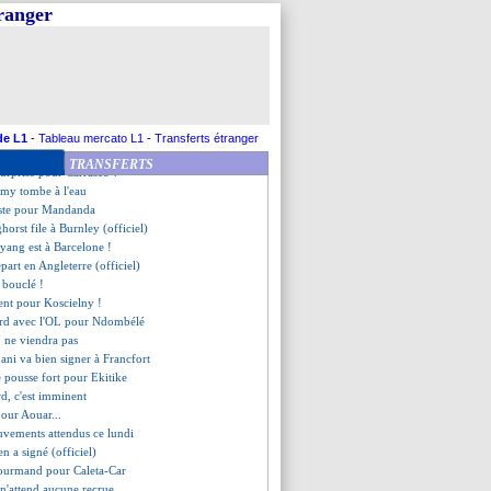
qu'en 2026 (officiel)
tranger
'est fait (officiel)
our un buteur de la CAN ?
 du "court terme" pour Bosz
ez recruté pour 21 M€ (off.)
achat XXL pour Ndombélé ?
 en route pour M'Gladbach !
d nouveau coach (officiel)
de L1
-
Tableau mercato L1
-
Transferts étranger
proche pour Bürki !
TRANSFERTS
surprise pour Carrasco ?
Rémy tombe à l'eau
siste pour Mandanda
horst file à Burnley (officiel)
ang est à Barcelone !
epart en Angleterre (officiel)
t bouclé !
ent pour Koscielny !
ord avec l'OL pour Ndombélé
o ne viendra pas
ani va bien signer à Francfort
e pousse fort pour Ekitike
d, c'est imminent
our Aouar...
uvements attendus ce lundi
en a signé (officiel)
ourmand pour Caleta-Car
 n'attend aucune recrue