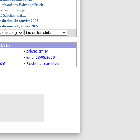
 rebondit en Bolivie (officiel)
vic veut prolonger
té Sanches, mais...
es du dim. 30 janvier 2022
es du sam. 29 janvier 2022
REVES
.
brèves d'hier
.
lundi 03/08/2026
.
026
Recherche archives