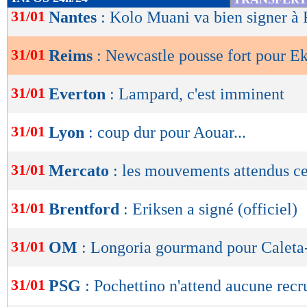
de
31/01
Nantes
: Kolo Muani va bien signer à 
lecture
31/01
Reims
: Newcastle pousse fort pour Ek
OK
31/01
Everton
: Lampard, c'est imminent
31/01
Lyon
: coup dur pour Aouar...
31/01
Mercato
: les mouvements attendus ce
31/01
Brentford
: Eriksen a signé (officiel)
31/01
OM
: Longoria gourmand pour Caleta
31/01
PSG
: Pochettino n'attend aucune recr