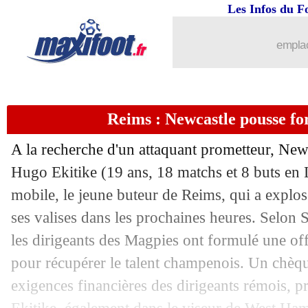
Les Infos du F
31/01
Lyon
: Ndombélé, du "court terme" p
emplac
31/01
Man City
: Alvarez recruté pour 21 M€
31/01
Lyon
: option d'achat XXL pour Ndom
Reims : Newcastle pousse fo
31/01
Angers
: Fulgini en route pour M'Glad
A la recherche d'un attaquant prometteur, Newc
31/01
Everton
: Lampard nouveau coach (off
Hugo Ekitike (19 ans, 18 matchs et 8 buts en L
mobile, le jeune buteur de Reims, qui a explosé
31/01
Lorient
: accord proche pour Bürki !
ses valises dans les prochaines heures. Selon 
les dirigeants des Magpies ont formulé une off
31/01
Atletico
: départ surprise pour Carrasc
pour récupérer le talent champenois. Un chèq
exigences financières des dirigeants rémois, prê
31/01
ASSE
: la piste Rémy tombe à l'eau