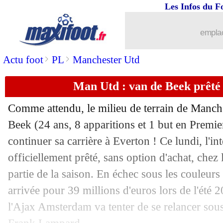
Les Infos du F
31/01
ASSE
: un latéral droit en approche
emplac
31/01
Lyon
: Faivre n'a pas hésité
>
>
Actu foot
PL
Manchester Utd
31/01
PSG
: Wijnaldum a encore recalé New
Man Utd : van de Beek prêté 
31/01
PHOTO
: Belaili sous les couleurs de
Comme attendu, le milieu de terrain de Manc
31/01
Lorient
: l'agent de Koscielny s'expli
Beek (24 ans, 8 apparitions et 1 but en Premie
continuer sa carrière à Everton ! Ce lundi, l'in
31/01
Bordeaux
: Koscielny, accord confirmé
officiellement prêté, sans option d'achat, chez
partie de la saison. En échec sous les couleur
31/01
CdF
: un possible PSG-OM en quarts !
arrivée pour 39 millions d'euros lors de l'été 2
l'Ajax Amsterdam va tenter de se relancer sous 
31/01
Barça
: Dembélé a choisi de rester !