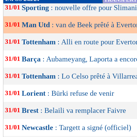
de
31/01
Sporting
: nouvelle offre pour Slimani
lecture
31/01
Man Utd
: van de Beek prêté à Everton
OK
31/01
Tottenham
: Alli en route pour Everto
31/01
Barça
: Aubameyang, Laporta a encor
31/01
Tottenham
: Lo Celso prêté à Villarrea
31/01
Lorient
: Bürki refuse de venir
31/01
Brest
: Belaili va remplacer Faivre
31/01
Newcastle
: Targett a signé (officiel)