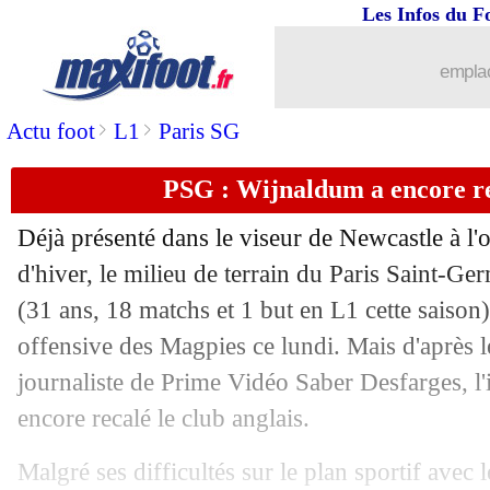
Les Infos du F
31/01
Newcastle
: Burn pour 15 M€ (officiel
emplac
31/01
Bordeaux
: Ahmedhodzic arrive en prê
>
>
Actu foot
L1
Paris SG
31/01
Clermont
: Kyei recruté (officiel)
PSG : Wijnaldum a encore r
31/01
Lyon
: Slimani libéré pour le Sporting 
Déjà présenté dans le viseur de Newcastle à l'
31/01
CdF
: PSG 0-0 Nice (5-6 tab)
d'hiver, le milieu de terrain du Paris Saint-
(31 ans, 18 matchs et 1 but en L1 cette saison) 
31/01
Palace
: Mateta définitivement acheté 
offensive des Magpies ce lundi. Mais d'après 
journaliste de Prime Vidéo Saber Desfarges, l'
31/01
Troyes
: Ugbo arrive en prêt (officiel)
encore recalé le club anglais.
31/01
Lorient
: Koné acheté 4 M€ (officiel)
Malgré ses difficultés sur le plan sportif avec