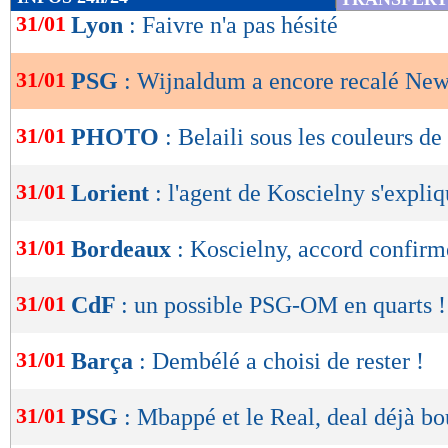
de
31/01
Lyon
: Faivre n'a pas hésité
lecture
31/01
PSG
: Wijnaldum a encore recalé New
OK
31/01
PHOTO
: Belaili sous les couleurs de
31/01
Lorient
: l'agent de Koscielny s'expli
31/01
Bordeaux
: Koscielny, accord confirmé
31/01
CdF
: un possible PSG-OM en quarts !
31/01
Barça
: Dembélé a choisi de rester !
31/01
PSG
: Mbappé et le Real, deal déjà bo