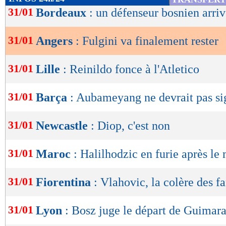
de
31/01
Bordeaux
: un défenseur bosnien arri
lecture
31/01
Angers
: Fulgini va finalement rester
OK
31/01
Lille
: Reinildo fonce à l'Atletico
31/01
Barça
: Aubameyang ne devrait pas si
31/01
Newcastle
: Diop, c'est non
31/01
Maroc
: Halilhodzic en furie après le
31/01
Fiorentina
: Vlahovic, la colère des f
31/01
Lyon
: Bosz juge le départ de Guimar