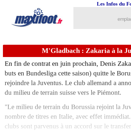
Les Infos du F
31/01
Tottenham
: Lo Celso prêté à Villarrea
emplac
31/01
Lorient
: Bürki refuse de venir
31/01
Brest
: Belaili va remplacer Faivre
M'Gladbach : Zakaria à la Juv
31/01
Newcastle
: Targett a signé (officiel)
En fin de contrat en juin prochain, Denis Zaka
31/01
Real
: Mendy incertain pour Paris
buts en Bundesliga cette saison) quitte le B
rejoindre la Juventus. Le club allemand a anno
31/01
Valence
: Bryan Gil prêté par Tottenha
du milieu de terrain suisse vers le Piémont.
31/01
Bordeaux
: un défenseur bosnien arri
"Le milieu de terrain du Borussia rejoint la J
nombre de titres en Italie, avec effet immédiat
31/01
Angers
: Fulgini va finalement rester
clubs sont parvenus à un accord sur le transfer