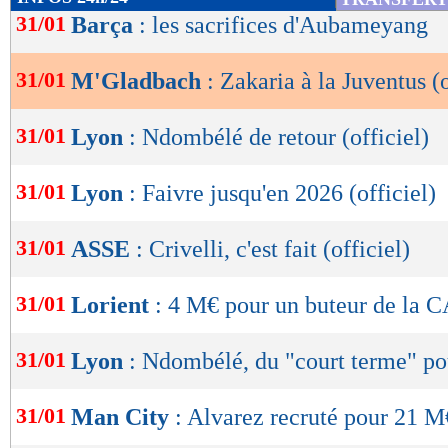
de
31/01
Barça
: les sacrifices d'Aubameyang
lecture
31/01
M'Gladbach
: Zakaria à la Juventus (o
OK
31/01
Lyon
: Ndombélé de retour (officiel)
31/01
Lyon
: Faivre jusqu'en 2026 (officiel)
31/01
ASSE
: Crivelli, c'est fait (officiel)
31/01
Lorient
: 4 M€ pour un buteur de la 
31/01
Lyon
: Ndombélé, du "court terme" p
31/01
Man City
: Alvarez recruté pour 21 M€