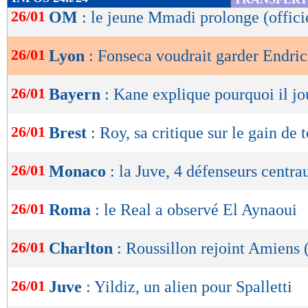
de
26/01
OM
: le jeune Mmadi prolonge (offici
lecture
26/01
Lyon
: Fonseca voudrait garder Endri
OK
26/01
Bayern
: Kane explique pourquoi il jo
26/01
Brest
: Roy, sa critique sur le gain de
26/01
Monaco
: la Juve, 4 défenseurs centra
26/01
Roma
: le Real a observé El Aynaoui
26/01
Charlton
: Roussillon rejoint Amiens (
26/01
Juve
: Yildiz, un alien pour Spalletti