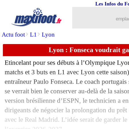
Les Infos du F
26/01
Nantes
: Guilbert en approche
emplac
26/01
OM
: une option d'achat pour Maupay
>
>
Actu foot
L1
Lyon
26/01
L2
: la bonne opération du Mans
Lyon : Fonseca voudrait g
26/01
PSG
: les premiers mots de Dro Ferna
Etincelant pour ses débuts à l’Olympique Lyo
26/01
Monaco
: un ailier néerlandais convoi
matchs et 3 buts en L1 avec Lyon cette saison)
entraîneur Paulo Fonseca. Le coach portugais s
26/01
PSG
: Dro Fernandez est Parisien (offi
se verrait bien le conserver au-delà de la sais
version brésilienne d’ESPN, le technicien a en
26/01
EdF
: Rothen propose Kroupi
dirigeants de négocier la prolongation du prêt 
avec le Real Madrid. L’idée serait de garder l
26/01
Leverkusen
: Terrier ciblé par Naples