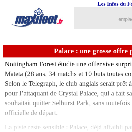
Les Infos du F
26/01
Leverkusen
: Terrier ciblé par Naples
emplac
26/01
Auxerre
: le retour de Perrin en bonne
26/01
OM
: Bakola vers Strasbourg
Palace : une grosse offre
26/01
Paris FC
: des discussions pour Maye
Nottingham Forest étudie une offensive surpri
26/01
Lille
: l'Atletico suit Fernandez-Pardo
Mateta
(28 ans, 34 matchs et 10 buts toutes com
Selon le Telegraph, le club anglais serait prê
26/01
Barça
: accord avec Fermin Lopez
pour l’attaquant de Crystal Palace, qui a fait s
souhaitait quitter Selhurst Park, sans toutefo
26/01
L1
: l'appel du pied de Will Still
officielle de départ.
26/01
Algérie
: Maxime Lopez ne viendra p
La piste reste sensible : Palace, déjà affaibli p