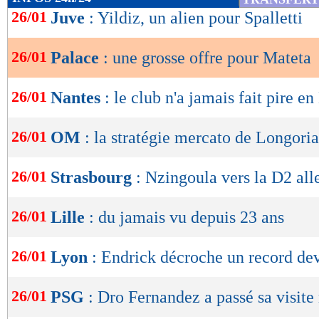
de
26/01
Juve
: Yildiz, un alien pour Spalletti
lecture
26/01
Palace
: une grosse offre pour Mateta
OK
26/01
Nantes
: le club n'a jamais fait pire en
26/01
OM
: la stratégie mercato de Longoria
26/01
Strasbourg
: Nzingoula vers la D2 al
26/01
Lille
: du jamais vu depuis 23 ans
26/01
Lyon
: Endrick décroche un record d
26/01
PSG
: Dro Fernandez a passé sa visite