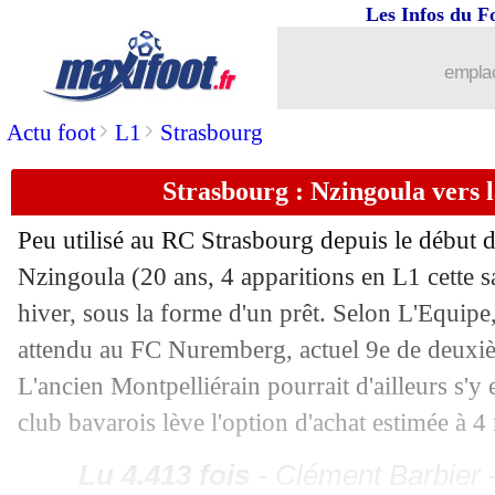
Les Infos du F
26/01
Lille
: l'Atletico suit Fernandez-Pardo
emplac
26/01
Barça
: accord avec Fermin Lopez
>
>
Actu foot
L1
Strasbourg
26/01
L1
: l'appel du pied de Will Still
Strasbourg : Nzingoula vers 
26/01
Algérie
: Maxime Lopez ne viendra p
Peu utilisé au RC Strasbourg depuis le début d
Nzingoula
(20 ans, 4 apparitions en L1 cette sa
26/01
Roma
: coup dur pour Manu Koné
hiver, sous la forme d'un prêt. Selon L'Equipe, 
26/01
OM
: le jeune Mmadi prolonge (offici
attendu au FC Nuremberg, actuel 9e de deuxiè
L'ancien Montpelliérain pourrait d'ailleurs s'y 
26/01
Lyon
: Fonseca voudrait garder Endri
club bavarois lève l'option d'achat estimée à 4 
26/01
Bayern
: Kane explique pourquoi il jo
Lu 4.413 fois
- Clément Barbier 