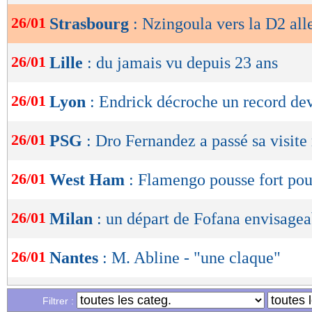
26/01
Strasbourg
: Nzingoula vers la D2 al
OK
26/01
Lille
: du jamais vu depuis 23 ans
26/01
Lyon
: Endrick décroche un record d
26/01
PSG
: Dro Fernandez a passé sa visite
26/01
West Ham
: Flamengo pousse fort po
26/01
Milan
: un départ de Fofana envisagea
26/01
Nantes
: M. Abline - "une claque"
26/01
Dortmund
: Anselmino retourne à Chel
Filtrer :