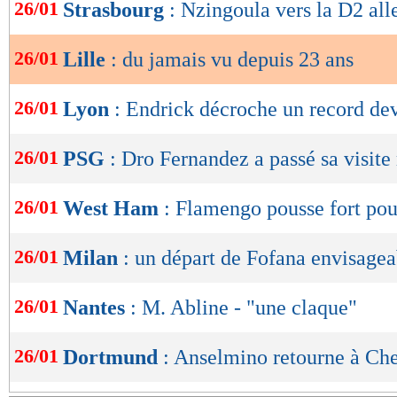
de
26/01
Strasbourg
: Nzingoula vers la D2 al
lecture
26/01
Lille
: du jamais vu depuis 23 ans
OK
26/01
Lyon
: Endrick décroche un record d
26/01
PSG
: Dro Fernandez a passé sa visite
26/01
West Ham
: Flamengo pousse fort po
26/01
Milan
: un départ de Fofana envisagea
26/01
Nantes
: M. Abline - "une claque"
26/01
Dortmund
: Anselmino retourne à Chel