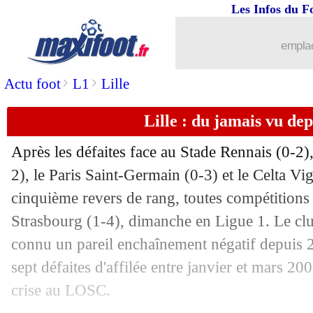
26/01
Lille
: l'Atletico suit Fernandez-Pardo
Les Infos du F
26/01
Barça
: accord avec Fermin Lopez
emplac
>
>
Actu foot
L1
Lille
26/01
L1
: l'appel du pied de Will Still
Lille : du jamais vu dep
26/01
Algérie
: Maxime Lopez ne viendra p
Après les défaites face au Stade Rennais (0-2
26/01
Roma
: coup dur pour Manu Koné
2), le Paris Saint-Germain (0-3) et le Celta Vi
cinquième revers de rang, toutes compétition
26/01
OM
: le jeune Mmadi prolonge (offici
Strasbourg (1-4), dimanche en Ligue 1. Le club
26/01
Lyon
: Fonseca voudrait garder Endri
connu un pareil enchaînement négatif depuis 23
sept défaites d'affilée entre janvier et mars 200
26/01
Bayern
: Kane explique pourquoi il jo
crise au LOSC.