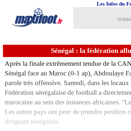
26/01
Brest
: Roy, sa critique sur le gain de
Les Infos du F
26/01
Monaco
: la Juve, 4 défenseurs centra
emplac
26/01
Roma
: le Real a observé El Aynaoui
Sénégal : la fédération al
26/01
Charlton
: Roussillon rejoint Amiens (
Après la finale extrêmement tendue de la CAN
26/01
Juve
: Yildiz, un alien pour Spalletti
Sénégal face au Maroc (0-1 ap), Abdoulaye Fal
parole très offensive. Samedi, dans les locaux 
26/01
Palace
: une grosse offre pour Mateta
Fédération sénégalaise de football a directeme
26/01
Nantes
: le club n'a jamais fait pire en
marocaine au sein des instances africaines. "
Les autres pays ont peur de prendre position co
26/01
OM
: la stratégie mercato de Longoria
dirigeant sénégalais.