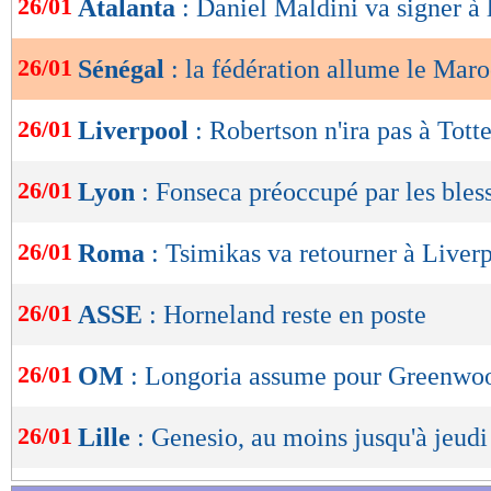
26/01
Atalanta
: Daniel Maldini va signer à 
de
Lu 15.979 fois
- Youcef Touaitia 
lecture
26/01
Sénégal
: la fédération allume le Mar
OK
26/01
Liverpool
: Robertson n'ira pas à Tot
26/01
Lyon
: Fonseca préoccupé par les bles
26/01
Roma
: Tsimikas va retourner à Liver
26/01
ASSE
: Horneland reste en poste
26/01
OM
: Longoria assume pour Greenwo
26/01
Lille
: Genesio, au moins jusqu'à jeudi